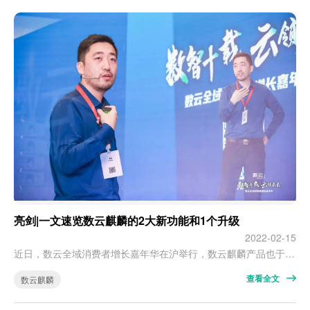
亮剑|一文速览数云麒麟的2大新功能和1个升级
2022-02-15
近日，数云全域消费者增长嘉年华在沪举行，数云麒麟产品也于当日发布了最新版本。 数云副总裁韩铮据数云副总裁韩铮介绍，此次数云麒麟产品线的升级主要包括三大板块，分别是：麒麟CDP能力、麒麟Workshop的发布和营销自动化模块的升级。 01、数云CDP功能上线，数据管理能力更强大 韩铮介绍说，数云麒麟CRM新推出的全域消费者运营CDP，具备强大的人群管理和消费者标签管理能力，能针对性地解决品牌消费者画…
查看全文
数云麒麟