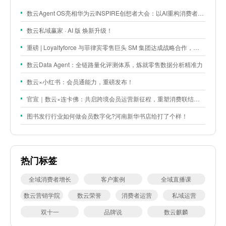
数云Agent OS亮相华为云INSPIRE创想者大会：以AI重构消费者运营与零售营销新范式
数云私域赢家 · AI 版 焕新升级！
重磅 | Loyaltyforce 与菲律宾零售巨头 SM 集团达成战略合作，携手开启 SMAC 会员数智化运营新征程
数云Data Agent：全链路量化评测体系，炼就零售数据分析精准力
数云×小红书：会员通能力，重磅发布！
官宣｜数云×连卡佛：共启跨境会员运营新征程，重塑消费联结新体验
图书发行行业如何做会员数字化?河南新华书店给打了个样！
热门标签
全域消费者增长
客户案例
全域直播课
数云营销学院
数云荣誉
消费者运营
私域运营
双十一
品牌说
数云麒麟