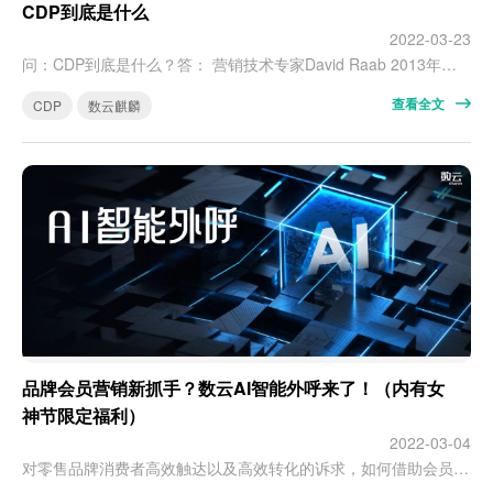
CDP到底是什么
2022-03-23
问：CDP到底是什么？答： 营销技术专家David Raab 2013年首次提出（Customer Data Platform）CDP 概念。定义为: CDP的目标是汇集所有客户数据并将数据存储在统一的、可多部门访问的数据平台中，让企业各个部门都可以轻松使用。简单来讲，CDP是以消费者为中心的数据管理平台，主要面向营销、运营人员，用于精细化&自动化运营和广告营销等场景。具体来讲，CDP能够…
查看全文
CDP
数云麒麟
品牌会员营销新抓手？数云AI智能外呼来了！（内有女
神节限定福利）
2022-03-04
对零售品牌消费者高效触达以及高效转化的诉求，如何借助会员数字化营销方式，精准触达潜在目标用户，并促成转化购买，一直是零售品牌营销需要解决的问题。新品上市、大促将即，如何低成本唤醒海量老客户？会员生命周期经营，如何方便快捷提醒客户消费或转化？数云AI智能外呼来了！ 究竟有哪些硬核能力？