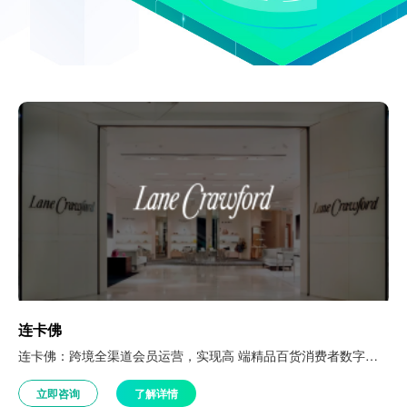
连卡佛
连卡佛：跨境全渠道会员运营，实现高 端精品百货消费者数字化升级 公司介绍 连卡佛（Lane Crawford）1850年创立于香港，是以买手制整合全球设计师品牌的精品百货，经营覆盖时尚、美妆、珠宝及家居生活等品类，线下门店分布于香港与内地核心城市。 近年来，伴随着大湾区双向跨境客流持续增长，连卡佛同步拓展微信小程序、独立站及小红书等线上全域触点，线上线下、内地香港双市场消费者一体化运…
立即咨询
了解详情