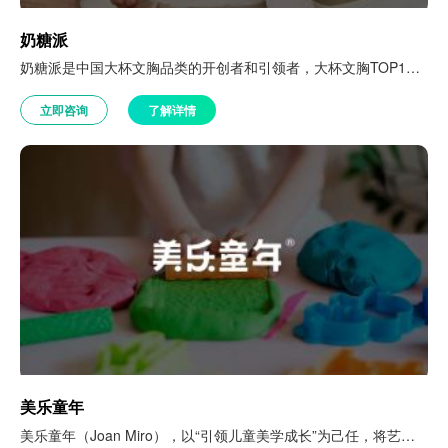
奶糖派
奶糖派是中国大杯文胸品类的开创者和引领者，大杯文胸TOP1品牌。其首创分胸型设计及7维数据测量法，倡导女性更加科学地选择内衣。截至目前，品牌已涵盖C-K罩杯60个尺码，49种杯型，累计已获得大杯文胸领域65项国家专利。
立即咨询
了解详情
美乐童年
美乐童年（Joan Miro），以“引领儿童美学成长”为己任，将艺术（Art）、游戏(Play)、想象(Think) 融合，致力于儿童美学玩具和美学教育的品牌。