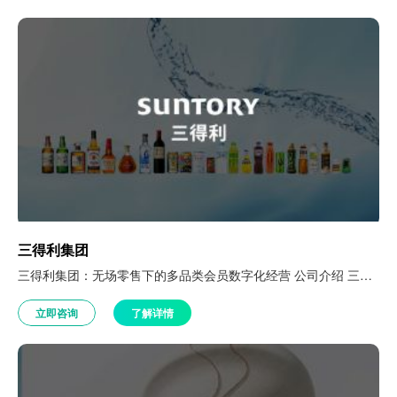
三得利集团
三得利集团：无场零售下的多品类会员数字化经营 公司介绍 三得利集团始创于1899年，1977年正式进入中国市场。集团旗下拥有饮料（乌龙茶、咖啡、果汁）、保健品（白兰氏燕窝/鸡精、芝麻明）、酒类（威士忌、葡萄酒、预调酒）等多条业务线，经营区域跨越40多个国家和地区。集团下设独立运营事业部，业务以线下分销、KA 卖场、线上电商直营为主，属于典型无场零售模式，存在消费者触点分散、数据采集难度大、数字化建…
立即咨询
了解详情