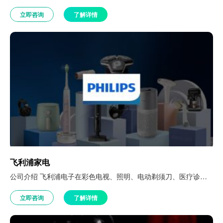
立即咨询
了解详情
飞利浦家电
公司介绍 飞利浦电子在彩色电视、照明、电动剃须刀、医疗诊断影像和病人监护仪器、以及单芯片电视产品领域很优秀。飞利浦拥有166,500名员工，在60多个国家里活跃在照明、消费电子、家用电器和医疗系统等领域。 客户挑战 从1949年推出面包机算起，飞利浦家电拥有庞大的客群基础，但由于集团管理模式等历史原因，使得其对消费者数据鲜少有把控和规划的需求，因此当从皇家飞利浦拆分、作为一个公司独立运营时，数据的…
立即咨询
了解详情