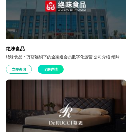
绝味食品
绝味食品：万店连锁下的全渠道会员数字化运营 公司介绍 绝味食品成立于2005年，主营业务为休闲卤制食品的研发、生产和销售。近年来，绝味加速布局门店、微信商城、支付宝商城、抖音直播间等多元渠道，线上线下并行扩张。2021年9月，绝味与数云开启消费者数字化合作，搭建万店规模的会员运营体系。 一、全渠道数据打通，构建统一会员数据底座 万店规模下，各消费者渠道的会员系统各自独立运行。巨量存量会员与历史消费…
立即咨询
了解详情