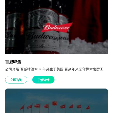
百威啤酒
公司介绍 百威啤酒1876年诞生于美国,百余年来坚守榉木发酵工艺,历经246道工序和比普通啤酒长2倍的发酵时间,只为入口的顺滑、畅爽。1995年,百威正式进入中国,旗下经营品牌包括百威啤酒、科罗娜、福佳、三宝乐、健力士等。 相关案例专题： 专访慕思：以会员数字化定义服务场景，在「客户满意」的生命线里有序变革 品牌说 | 重数据、优体验：趣趣安娜在“变化”与“看见”中进化…
立即咨询
了解详情