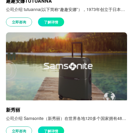
趣趣安娜TUTUANNA
公司介绍 tutuanna(以下简称“趣趣安娜”），1973年创立于日本大阪，主营袜子、内衣、家居服、杂货等。因其品类丰富，商品性价比高，且注重设计，从基本款式到时尚潮流能满足多元群体的消费需求，而在日本拥有超高人气，为同类品牌中的领军企业。 客户挑战 中国营销环境开始迅速改变，消费者的需求不断变化，消费者体验感下降，相关权益不能实现跨店及跨渠道打通，反而给消费者造成了‘非官方、不正…
立即咨询
了解详情
新秀丽
公司介绍 Samsonite（新秀丽）在世界各地120多个国家拥有48000多个零售网点。作为一个全球知名旅行箱包集团，百余年来，从新产品的设计、研发到革新，新秀丽集团始终坚持采用前沿的科研技术推出高质量、多功能、安全可靠、符合人体工程学设计的产品，新秀丽为忙碌出行的人们提供更优质的旅行体验，赢得了全球消费者的青睐。 客户挑战 尽管疫情让消费者停下了出游的脚步，新秀丽集团的创新却未停…
立即咨询
了解详情