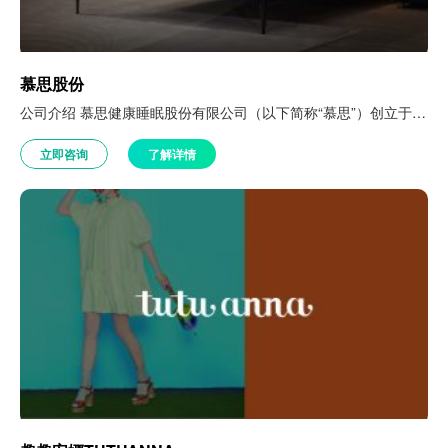
慕思股份
公司介绍 慕思健康睡眠股份有限公司（以下简称“慕思”）创立于 2004 年，专业从事整套健康睡眠系统的研发、生产和销售，在业内创新打造了“量身定制个人专属的健康睡眠系统”。目前，慕思线下睡眠体验馆已覆盖全球20多个国家和地区，为千万客户提供健康睡眠体验。 客户挑战 会员数据靠人工统计，难免存在缺失情况，且数据庞杂、体量庞大，人工作业很难实现有效的整合和分析； “会员是和‘人’打交道的…
立即咨询
了解详情