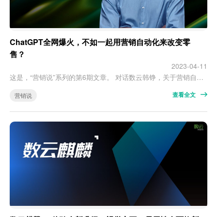
ChatGPT全网爆火，不如一起用营销自动化来改变零
售？
2023-04-11
这是，“营销说”系列的第6期文章。 对话数云韩铮，关于营销自动化的8问8答。 前言 “营销自动化”近几年在营销圈获得广泛关注，2023年依然热度不减。 当把时间轴拉长到5年、10年去看，我们会发现：在整个企业消费者运营板块中，营销自动化逐渐被赋予了一个清晰的坐标。 近期，Open AI推出对话式聊天式机器人ChatGPT；3月14日,ChatGPT-4正式发布：这位“新晋网红”的热度…
查看全文
营销说