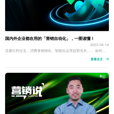
国内外企业都在用的「营销自动化」，一图读懂！
2023-04-14
流量红利过去，消费者精细化、智能化运营趋势见长…… 如何从流量运营转向全渠道消费者运营？如何更好地开展客户全生命周期营销？如何借助数字化技术提升客户体验，推动客户旅程进阶？针对零售企业会员营销难、转化难的痛点，数云麒麟营销自动化提供了全面的解决方案。数云麒麟营销自动化诞生于2020年，在联合品牌企业经过多年打磨、优化、升级后，近期将正式上线数云麒麟「营销自动化3.0.7」版本。数云麒麟营销自动化是…
查看全文