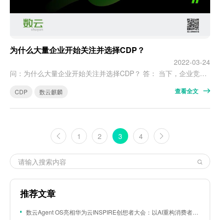
为什么大量企业开始关注并选择CDP？
2022-03-24
问：为什么大量企业开始关注并选择CDP？ 答： 当下，企业竞争力中有一个重要的评判维度，数据资产力。CDP极大的影响企业以数据价值为基础的数字化竞争力。 首先，随着私域流量运营方法的成熟和品牌DTC趋势的崛起，企业能收集到越来越多的一方数据，CDP能帮助企业充分的发挥这些数据的威力。 另外一方面来讲，企业存在数据采集与数据应用上也存在一系列难题亟需解决： 第一，以产品化的思维管理消费者数据。 消费…
查看全文
CDP
数云麒麟
1
2
3
4
推荐文章
数云Agent OS亮相华为云INSPIRE创想者大会：以AI重构消费者运营与零售营销新范式