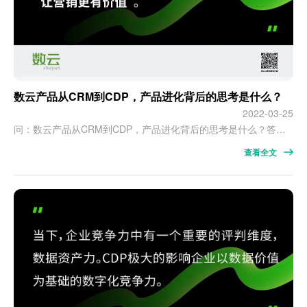
数云产品从CRM到CDP，产品进化背后的思考是什么？
2022-03-25
问：数云产品从CRM到CDP，产品进化背后的思考是什么？答： CDP的产生是我们面向客户服务好CRM应用的一个内在要求。 CRM是以策略为中心的应用，围绕着营销策略的落地实现企业运营的成功。与所有的同类应用一样都是极其依赖数据。 众所周知，数据应用的一个基本逻辑是garbage-in，garbage-out，数据本身的质量几乎完全决定了策略的成败。 正因为看到很多客户挣扎在因消费者数据质量问题造成…
查看全文