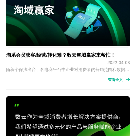
淘系会员获客/经营/转化难？数云淘域赢家来帮忙！
2022-04-08
随着个保法出台，各电商平台中企业对消费者的营销范围和数据的管理范围有了明显变化，商家消费者运营重心从老客向会员转变。 淘系会员获客/经营/转化难？ 如何借助数字化营销方式，提升淘系商家消费者运营？ 如何实现全生命周期会员经营，助力企业实现淘域消费者健康增长？ 数云淘域赢家来啦！
查看全文