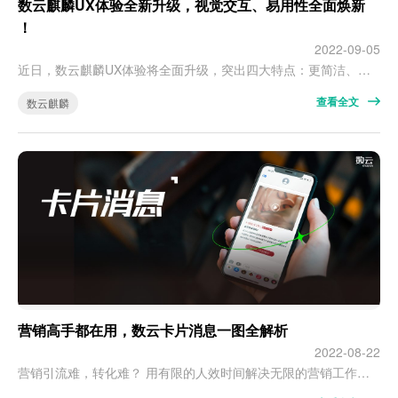
数云麒麟UX体验全新升级，视觉交互、易用性全面焕新
！
2022-09-05
近日，数云麒麟UX体验将全面升级，突出四大特点：更简洁、更高效、更专业、更易用。此次升级后，数云麒麟的功能模块更加清晰易用，围绕视觉友好度、交互易用性、操作便捷性等实现全面焕新。 以客户为中心，提供给客户一个高效、专业、易用的产品，这是数云用户体验设计的初心。 “他”究竟焕新成什么模样？ 带着这个问题，我们一探究竟。 01、初衷：一切为了提升用户体验 数云麒麟UX体验升级背后，是数云麒麟团队对用户…
查看全文
数云麒麟
营销高手都在用，数云卡片消息一图全解析
2022-08-22
营销引流难，转化难？ 用有限的人效时间解决无限的营销工作，自然会顾此失彼、成本高企、收效甚微。 面对千人千面的营销引流转化需求，正确的解决之道是通过数字化营销工具让一切变得简单。 针对营销引流转化难的痛点，数云赢家运营神器卡片消息提供了全面解决方案。 下面，我们通过一张图来全面了解数云卡片消息智能化解决方案。