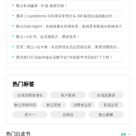
数云私域赢家 · AI 版 焕新升级！
重磅 | Loyaltyforce 与菲律宾零售巨头 SM 集团达成战略合作，携手开启 SMAC 会员数智化运营新征程
数云Data Agent：全链路量化评测体系，炼就零售数据分析精准力
数云×小红书：会员通能力，重磅发布！
官宣｜数云×连卡佛：共启跨境会员运营新征程，重塑消费联结新体验
图书发行行业如何做会员数字化?河南新华书店给打了个样！
热门标签
全域消费者增长
客户案例
全域直播课
数云营销学院
数云荣誉
消费者运营
私域运营
双十一
品牌说
数云麒麟
热门白皮书
更多