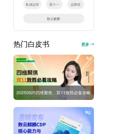
私域运营
双十一
品牌说
数云麒麟
热门白皮书
更多
20250925四维聚焦，双11致胜必备攻略