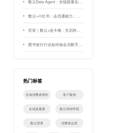
数云Data Agent：全链路量化评测体系，炼就零售数据分析精准力
数云×小红书：会员通能力，重磅发布！
官宣｜数云×连卡佛：共启跨境会员运营新征程，重塑消费联结新体验
图书发行行业如何做会员数字化?河南新华书店给打了个样！
热门标签
全域消费者增长
客户案例
全域直播课
数云营销学院
数云荣誉
消费者运营