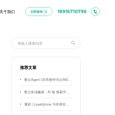
关于我们
18916710796
立即咨询
推荐文章
数云Agent OS亮相华为云INSPIRE创想者大会：以AI重构消费者运营与零售营销新范式
数云私域赢家 · AI 版 焕新升级！
重磅 | Loyaltyforce 与菲律宾零售巨头 SM 集团达成战略合作，携手开启 SMAC 会员数智化运营新征程