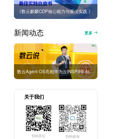
《数云麒麟CDP核心能力与最佳实践 》
新闻动态
更多
数云Agent OS亮相华为云INSPIRE创想者大会：以AI重构消费者运营与零售营销新范式
关于我们
扫码关注
扫码咨询