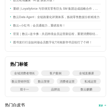
重磅 | Loyaltyforce 与菲律宾零售巨头 SM 集团达成战略合作，携手开启 SMAC 会员数智化运营新征程
数云Data Agent：全链路量化评测体系，炼就零售数据分析精准力
数云×小红书：会员通能力，重磅发布！
官宣｜数云×连卡佛：共启跨境会员运营新征程，重塑消费联结新体验
图书发行行业如何做会员数字化?河南新华书店给打了个样！
热门标签
全域消费者增长
客户案例
全域直播课
数云营销学院
数云荣誉
消费者运营
私域运营
双十一
品牌说
数云麒麟
热门白皮书
更多