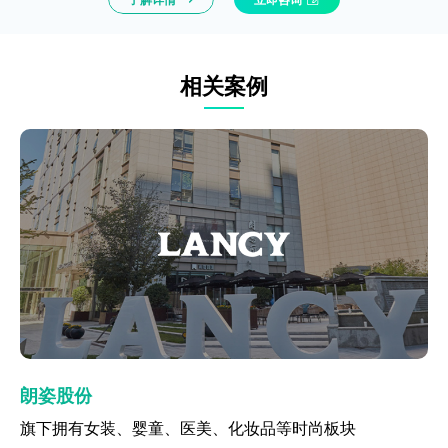
相关案例
夕尔
朗姿股份
飞亚达
飞鹤
汤臣倍健
夕尔
朗姿股份
共建全域消费者运营平台，实现会员一体化运营
旗下拥有女装、婴童、医美、化妆品等时尚板块
珠宝腕表行业
母婴奶粉行业案例
适用于快消、耐消等多渠道零售型品牌
共建全域消费者运营平台，实现会员一体化运营
旗下拥有女装、婴童、医美、化妆品等时尚板块