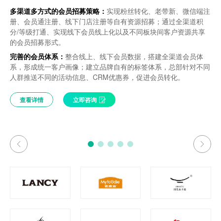
数云在母婴行业有着丰富的项目经验，此次夕尔和数云的合作，正
多渠道多方式的会员招募策略：
会员一体化：
数云在母婴行业有着丰富的项目经验，此次夕尔和数云的合作，正
多渠道多方式的会员招募策略：
线下会员标准体系的建立 线下线上多渠道会员的整
实现粉丝转化、老带新、微信端注
实现粉丝转化、老带新、微信端注
构建虚实融合的客户触点应用场景，实现多维度多波段的精
品牌业务洞察：梳理品牌存量数据，洞察未来机会点。
是希望可以借助数云丰富的行业经验和强大的专家团队，来帮助夕
册、会员通注册、线下门店注册等自有资源招募；通过全渠道积
合 会员运营权与责任主体的统一
是希望可以借助数云丰富的行业经验和强大的专家团队，来帮助夕
册、会员通注册、线下门店注册等自有资源招募；通过全渠道积
准营销；
品牌忠诚度体系重构：搭建符合品牌发展的忠诚度体系。
尔建立全渠道消费者运营平台，打造与品牌一致的会员体验，实现
分/等级打通、实现线下会员线上化以及不同板块间客户资源共享
尔建立全渠道消费者运营平台，打造与品牌一致的会员体验，实现
分/等级打通、实现线下会员线上化以及不同板块间客户资源共享
交易数据化：
线上线下多渠道交易数据统一管理 一体化的会员
实现飞亚达品牌全渠道客户数据的管理和360°会员洞察；
重建消费者标签体系：丰富品牌标签库，细分品牌会员，助
消费者全生命周期营销管理。
的会员招募形式。
消费者全生命周期营销管理。
的会员招募形式。
360画像
会员制度建设，包括等级积分规则制定及会员权益体系搭
力精细化运营落地。
完善的会员体系：
完善的会员体系：
整合线上、线下会员数据，搭建全渠道会员体
整合线上、线下会员数据，搭建全渠道会员体
建；
会员全生命周期运营策略：从生命周期沟通策略上，精准把
权益线上化：
会员全生命周期的权益精细化管理，提升积分价值和
查看详情
查看详情
立即咨询
立即咨询
系，形成统一客户画像；建立品牌自有的标签体系，总部针对不同
系，形成统一客户画像；建立品牌自有的标签体系，总部针对不同
……
握品牌转化时机，促进销售增长。
兑换比例；采集赠品发放数据，精细化管控赠品，赠品线下或线上
人群推送不同的活动信息、CRM优惠券，促进会员转化。
人群推送不同的活动信息、CRM优惠券，促进会员转化。
兑换，线上统一发货，实物礼品、课程服务等通过积分兑换方式获
取；
查看详情
查看详情
立即咨询
立即咨询
查看详情
查看详情
立即咨询
立即咨询
查看详情
立即咨询