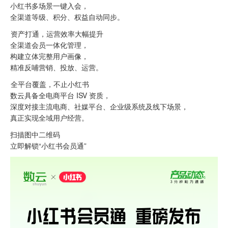
小红书多场景一键入会，
全渠道等级、积分、权益自动同步。
资产打通，运营效率大幅提升
全渠道会员一体化管理，
构建立体完整用户画像，
精准反哺营销、投放、运营。
全平台覆盖，不止小红书
数云具备全电商平台 ISV 资质，
深度对接主流电商、社媒平台、企业级系统及线下场景，
真正实现全域用户经营。
扫描图中二维码
立即解锁“小红书会员通”