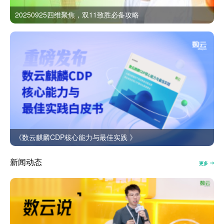
20250925四维聚焦，双11致胜必备攻略
《数云麒麟CDP核心能力与最佳实践 》
新闻动态
更多