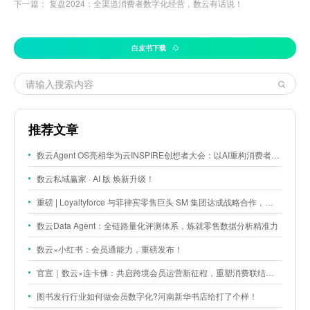
下一篇：
复盘2024：全渠道消费者数字化经营，数云有话说！
白皮书下载
推荐文章
数云Agent OS亮相华为云INSPIRE创想者大会：以AI重构消费者运营与零售营销新范式
数云私域赢家 · AI 版 焕新升级！
重磅 | Loyaltyforce 与菲律宾零售巨头 SM 集团达成战略合作，携手开启 SMAC 会员数智化运营新征程
数云Data Agent：全链路量化评测体系，炼就零售数据分析精准力
数云×小红书：会员通能力，重磅发布！
官宣｜数云×连卡佛：共启跨境会员运营新征程，重塑消费联结新体验
图书发行行业如何做会员数字化?河南新华书店给打了个样！