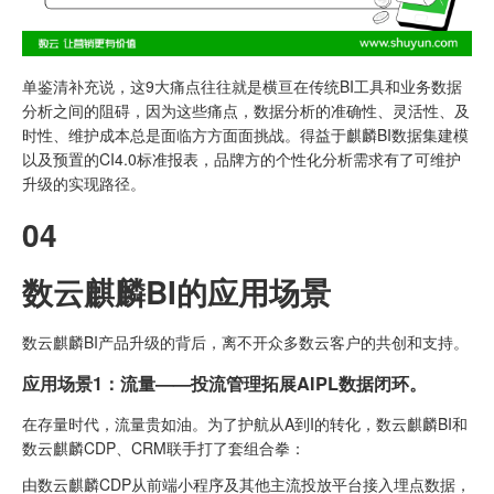
单鉴清补充说，这9大痛点往往就是横亘在传统BI工具和业务数据
分析之间的阻碍，因为这些痛点，数据分析的准确性、灵活性、及
时性、维护成本总是面临方方面面挑战。得益于麒麟BI数据集建模
以及预置的CI4.0标准报表，品牌方的个性化分析需求有了可维护
升级的实现路径。
04
数云麒麟BI的应用场景
数云麒麟BI产品升级的背后，离不开众多数云客户的共创和支持。
应用场景1：流量——投流管理拓展AIPL数据闭环。
在存量时代，流量贵如油。为了护航从A到I的转化，数云麒麟BI和
数云麒麟CDP、CRM联手打了套组合拳：
由数云麒麟CDP从前端小程序及其他主流投放平台接入埋点数据，