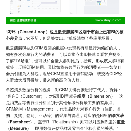
“
闭环（Closed-Loop）也是数云麒麟BI区别于市面上已有BI的核
心差异点
，它不新，但足够突出。”单鉴清举了些应用场景：
数云麒麟BI会从CRM返回的数据中发现具有明显行为偏好的人，
如有多次分享行为的消费者，可以直接点击ID快速查看客户视图、
了解“TA是谁”，也可以和全量人群对比后，提炼、形成该人群特有
标签，反哺CRM使用。又比如将有共同行为的消费者——如复购
会员创建为人群包，返给CRM直接用于营销活动，或交给CDP经
人群放大后再投放，带来新的高价值人群。
单鉴清从数据分析的视角，对CRM关键要素进行了代入、拆解：
“客户C（Customer），对应到BI里就是
维度（Dimension）
，这
是消费品零售行业分析区别于其他领域分析最主要的差异点。
CRM的M（Management），代表品牌方对客户行为（注册、首
购、复购、签到、互动等）的采集与管理，对应的是BI里的
事实表
（Factsheet）
。至于R（Relationship）则可以对应到BI里的
度量
（Measure）
，即用数值评估品牌及零售企业和会员的关系。”