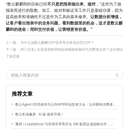
“数云麒麟BI的目标已经
不只是把报表做出来、做对
，“这些为了做
报表而进行的取数、加工、核对和验证等工作只是基础功课，因为
提高效率和准确性不过是作为工具的基本修养。
让数据分析增值，
让客户看出报表中的业务问题、看到数据里的机会
，这才是数云麒
麟BI的使命：用BI交付价值，让营销更有价值。”
上一篇：
为什么说数云麒麟CDP是零售业务友好型CDP？
下一篇：
闭门沙龙 | 全渠道智能营销如何赋能留量时代消费者运营？这次聊出
了新思路
推荐文章
数云Agent OS亮相华为云INSPIRE创想者大会：以AI重构消费者运营与零售营销新范式
数云私域赢家 · AI 版 焕新升级！
重磅 | Loyaltyforce 与菲律宾零售巨头 SM 集团达成战略合作，携手开启 SMAC 会员数智化运营新征程