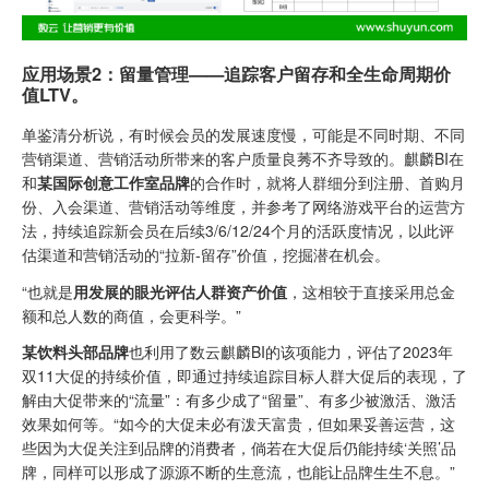
应用场景2：留量管理——追踪客户留存和全生命周期价
值
LTV
。
单鉴清分析说，有时候会员的发展速度慢，可能是不同时期、不同
营销渠道、营销活动所带来的客户质量良莠不齐导致的。麒麟BI在
和
某国际创意工作室品牌
的合作时，就将人群细分到注册、首购月
份、入会渠道、营销活动等维度，并参考了网络游戏平台的运营方
法，持续追踪新会员在后续3/6/12/24个月的活跃度情况，以此评
估渠道和营销活动的“拉新-留存”价值，挖掘潜在机会。
“也就是
用发展的眼光评估人群资产价值
，这相较于直接采用总金
额和总人数的商值，会更科学。”
某饮料头部品牌
也利用了数云麒麟BI的该项能力，评估了2023年
双11大促的持续价值，即通过持续追踪目标人群大促后的表现，了
解由大促带来的“流量”：有多少成了“留量”、有多少被激活、激活
效果如何等。“如今的大促未必有泼天富贵，但如果妥善运营，这
些因为大促关注到品牌的消费者，倘若在大促后仍能持续‘关照’品
牌，同样可以形成了源源不断的生意流，也能让品牌生生不息。”