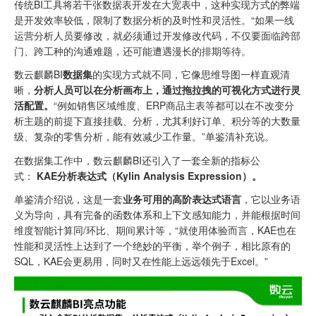
传统BI工具将若干张数据表开发在大宽表中，这种实现方式的弊端
是开发效率较低，限制了数据分析的及时性和灵活性。“如果一线
运营分析人员要修改，就必须通过开发修改代码，不仅要面临跨部
门、跨工种的沟通难题，还可能遭遇漫长的排期等待。
数云麒麟BI
数据集
的实现方式就不同，它像思维导图一样直观清
晰，
分析人员可以在分析画布上，通过拖拉拽的可视化方式进行灵
活配置。
“例如销售区域维度、ERP商品主表等都可以在不改变分
析主题的前提下直接挂载、分析，尤其利好订单、积分等的大数量
级、复杂的零售分析，能有效减少工作量。”单鉴清补充说。
在数据集工作中，数云麒麟BI还引入了一套全新的指标公
式：
KAE分析表达式（Kylin Analysis Expression）。
单鉴清介绍说，这是一套
业务可用的高阶表达式语言
，它以业务语
义为导向，具有完备的函数体系和上下文感知能力，并能根据时间
维度智能计算同/环比、期间累计等，“就使用体验而言，KAE也在
性能和灵活性上达到了一个绝妙的平衡，举个例子，相比原有的
SQL，KAE会更易用，同时又在性能上远远领先于Excel。”