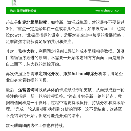
起点是
制定北极星指标
，如拉新、激活或挽回，建议最多不要超过
3个。“重点一定是聚焦在一点或者几个点上，如果没有point，也就
没power。”北极星指标的设定，需要对齐企业中短期的发展策略，
足够聚焦才能获得足够的共识和关注。
其次，
监控大数
，利用固定报表以最低的成本呈现相关数据。BI项
目遵循循序渐进的原则，不需要一开始考虑到方方面面，而是建议
自上而下，从大数的监控开始。
再次依据业务需求
定制化开发、添加
Ad-hoc
即席分
析等，满足企
业自身查看数据的习惯。
最后，
运营咨询
可以就具体的卡点形成专项突破，从而形成新一轮
关注的指标、新一轮的过程监控。“终点其实是新一轮的起点，数
据增值同样是一个循环，过程中需要持续执行、持续分析和持续治
理。”完成一轮从目标到执行到分析的闭环，这不是结束，这甚至
不是结束的开始，但这可能是开始的结束。
数云麒麟BI的迭代工作也在持续。