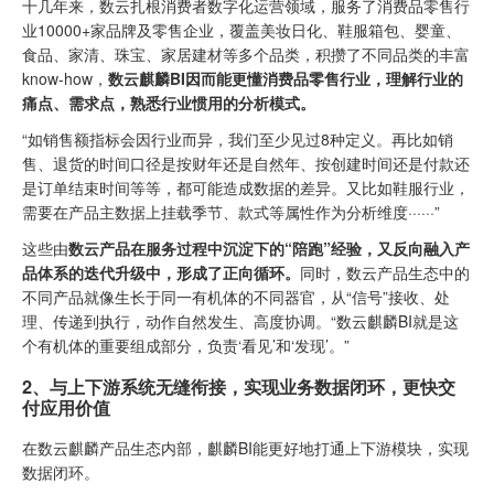
十几年来，数云扎根消费者数字化运营领域，服务了消费品零售行
业10000+家品牌及零售企业，覆盖美妆日化、鞋服箱包、婴童、
食品、家清、珠宝、家居建材等多个品类，积攒了不同品类的丰富
know-how，
数云麒麟BI因而能更懂消费品零售行业，理解行业的
痛点、需求点，熟悉行业惯用的分析模式
。
“如销售额指标会因行业而异，我们至少见过8种定义。再比如销
售、退货的时间口径是按财年还是自然年、按创建时间还是付款还
是订单结束时间等等，都可能造成数据的差异。又比如鞋服行业，
需要在产品主数据上挂载季节、款式等属性作为分析维度······”
这些由
数云产品
在服务过程中沉淀下的“陪跑”经验，又反向融入产
品体系的迭代升级中，形成了正向循环。
同时，数云产品生态中的
不同产品就像生长于同一有机体的不同器官，从“信号”接收、处
理、传递到执行，动作自然发生、高度协调。“数云麒麟BI就是这
个有机体的重要组成部分，负责‘看见’和‘发现’。”
2、与上下游系统无缝衔接，实现业务数据闭环，更快交
付应用价值
在数云麒麟产品生态内部，麒麟BI能更好地打通上下游模块，实现
数据闭环。