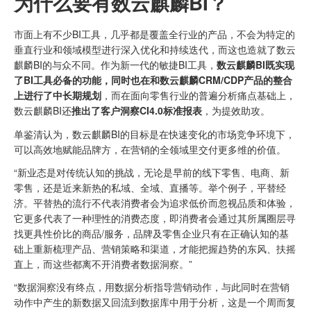
为什么要有数云麒麟BI？
市面上有不少BI工具，几乎都是覆盖全行业的产品，不会为特定的
垂直行业和领域模型进行深入优化和持续迭代，而这也造就了数云
麒麟BI的与众不同。作为新一代的敏捷BI工具，
数云麒麟BI既实现
了BI工具必备的功能，同时也在和数云麒麟CRM/CDP产品的整合
上进行了中长期规划
，而在面向零售行业的普遍分析痛点基础上，
数云麒麟BI还
推出了客户洞察CI4.0标准报表
，为提效助攻。
单鉴清认为，数云麒麟BI的目标是在快速变化的市场竞争环境下，
可以高效地赋能品牌方，在营销的全领域里交付更多维的价值。
“新业态是对传统认知的挑战，无论是早前的线下零售、电商、新
零售，还是近来新热的私域、全域、直播等。举个例子，平替经
济。平替热的流行不代表消费者会为追求低价而忽视品质和体验，
它更多代表了一种理性的消费态度，即消费者会通过其所属圈层寻
找更具性价比的商品/服务，品牌及零售企业只有在正确认知的基
础上重新梳理产品、营销策略和渠道，才能把握趋势的东风、扶摇
直上，而这些都离不开消费者数据洞察。”
“数据洞察没有终点，用数据分析指导营销动作，与此同时在营销
动作中产生的新数据又回流到数据库中用于分析，这是一个周而复