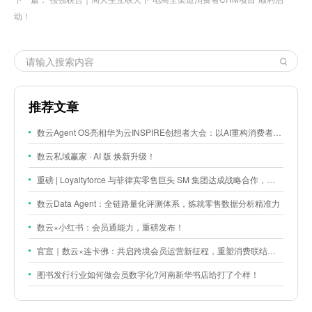
动！
推荐文章
数云Agent OS亮相华为云INSPIRE创想者大会：以AI重构消费者运营与零售营销新范式
数云私域赢家 · AI 版 焕新升级！
重磅 | Loyaltyforce 与菲律宾零售巨头 SM 集团达成战略合作，携手开启 SMAC 会员数智化运营新征程
数云Data Agent：全链路量化评测体系，炼就零售数据分析精准力
数云×小红书：会员通能力，重磅发布！
官宣｜数云×连卡佛：共启跨境会员运营新征程，重塑消费联结新体验
图书发行行业如何做会员数字化?河南新华书店给打了个样！