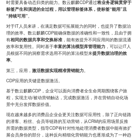
时需要具备动态归类的能力。数云麒麟CDP通过
将业务逻辑贯穿于
标签产生和演进的全过程，用以管理标签体系，使标签“能用”且
“持续可用”
。
对于IT人员来讲，在满足数据可拓展能力的同时，也提升了数据治
理的效率。数云麒麟CDP能确保数据的准确性和一致性，且由于拥
有
相同的数据共享和交换标准
，能有效提升不同应用间的数据流通
效率和复用性。同时基于
丰富的算法模型库管理能力
，可以让IT人
员根据不同的洞察需求选用不同的算法模型来
提升数据治理的效
率
。
第三，应用，
激活数据实现精准营销能力
。
CDP应用的关键是数据激活。
基于数云麒麟CDP，企业可以面向消费者全生命周期围绕客户旅
程，实现主动/被动营销触达，完成数据激活，并在营销自动化场
景中充分发挥数据价值。
现在越来越多的消费品企业会更关注数据可应用性，除了正向链路
的潜客、粉丝、会员等链路的
互动营销
，从CRM的应用场景反推
所需的数据类型，指导CDP有针对性地处理消费者数据中能有效扩
展会员身份的部分，这种反向精细化营销能力也逐渐成为了一种趋