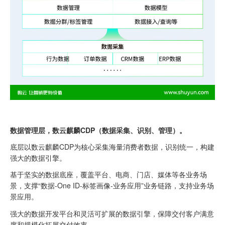
数据管理层，数云麒麟CDP（数据采集、识别、管理）。
底层以数云麒麟CDP为核心采集海量消费者数据，识别统一，构建
强大的
数据引擎
。
基于坚实的数据底座，覆盖平台、电商、门店、媒体等各业务场
景，支撑“数据-One ID-标签画像-业务应用”业务链路，支持业务场
景应用。
强大的数据开发平台和灵活可扩展的数据引擎，保障交付客户满意
度和规模化拓展交付效率。