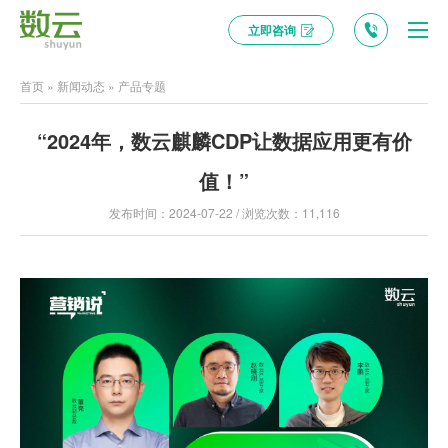
立即咨询
首页
»
新闻动态
»
产品专题
“2024年，数云麒麟CDP让数据应用更有价
值！”
发布时间：2024-07-22 / 浏览次数：11,116