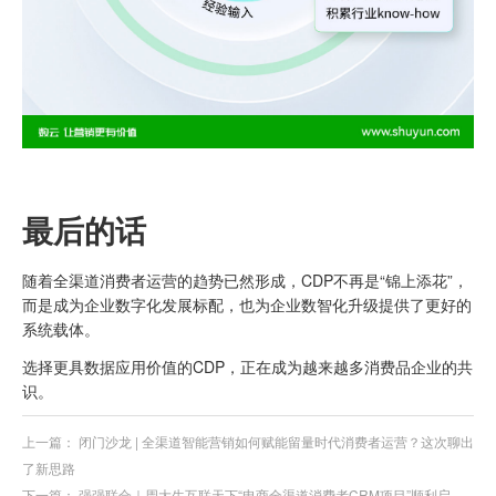
最后的话
随着全渠道消费者运营的趋势已然形成，CDP不再是“锦上添花”，
而是成为企业数字化发展标配，也为企业数智化升级提供了更好的
系统载体。
选择更具数据应用价值的CDP，正在成为越来越多消费品企业的共
识。
上一篇：
闭门沙龙 | 全渠道智能营销如何赋能留量时代消费者运营？这次聊出
了新思路
下一篇：
强强联合｜周大生互联天下“电商全渠道消费者CRM项目”顺利启