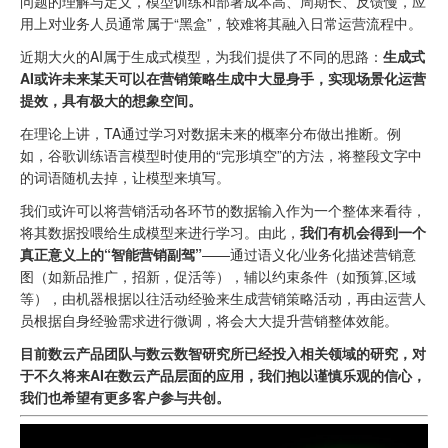
问题的理解与定义，模型训练和部署成本高、周期长、反馈慢，应
用上对业务人员通常属于“黑盒”，较难将其融入日常运营流程中。
近期大火的AI属于生成式模型，为我们提供了不同的思路：
生成式
AI或许未来某天可以在营销策略生成中大显身手，实现场景化运营
提效，具有极大的想象空间。
在理论上讲，TA通过学习对数据未来的概率分布做出推断。例
如，谷歌训练语言模型时使用的“完形填空”的方法，将整段文字中
的词语随机去掉，让模型来填写。
我们或许可以将营销活动各环节的数据输入作为一个整体来看待，
将其数据投喂给生成模型来进行学习。由此，
我
们有机会得到一个
真正意义上的“智能营销副驾”
——通过语义化/业务化描述营销意
图（如新品推广，招新，促活等），辅以约束条件（如预算,区域
等），由机器根据以往活动经验来生成营销策略活动，再由运营人
员根据自身经验需求进行微调，将会大大提升营销整体效能。
目前数云产品团队与数云数智研究所已经投入相关领域的研究，对
于不久将来AI在数云产品层面的应用，我们抱以谨慎乐观的信心，
我们也希望有更多客户参与共创。