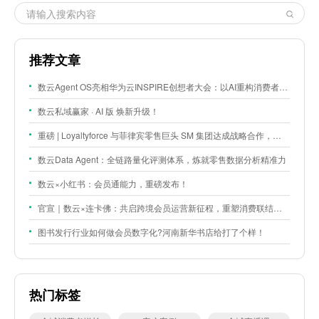
推荐文章
数云Agent OS亮相华为云INSPIRE创想者大会：以AI重构消费者运营与零售营销新范式
数云私域赢家 · AI 版 焕新升级！
重磅 | Loyaltyforce 与菲律宾零售巨头 SM 集团达成战略合作，携手开启 SMAC 会员数智化运营新征程
数云Data Agent：全链路量化评测体系，炼就零售数据分析精准力
数云×小红书：会员通能力，重磅发布！
官宣｜数云×连卡佛：共启跨境会员运营新征程，重塑消费联结新体验
图书发行行业如何做会员数字化?河南新华书店给打了个样！
热门标签