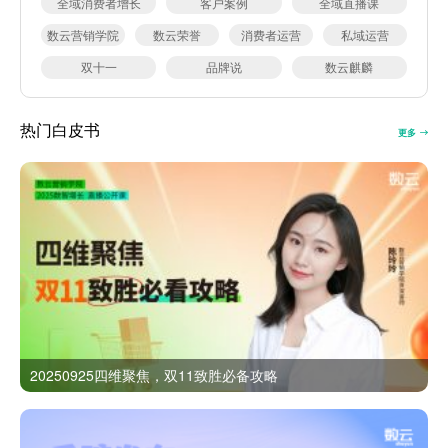
全域消费者增长
客户案例
全域直播课
数云营销学院
数云荣誉
消费者运营
私域运营
双十一
品牌说
数云麒麟
热门白皮书
更多
20250925四维聚焦，双11致胜必备攻略