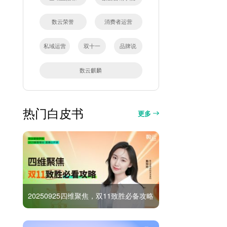
数云荣誉
消费者运营
私域运营
双十一
品牌说
数云麒麟
热门白皮书
更多
20250925四维聚焦，双11致胜必备攻略