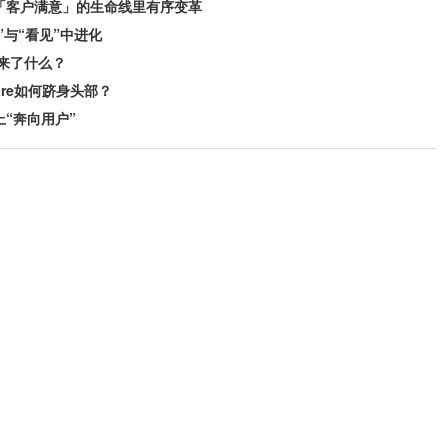
「客户满意」的生命线里有序变革
”与“看见”中进化
来了什么？
are如何跻身头部？
“奔向用户”