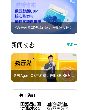
《数云麒麟CDP核心能力与最佳实践 》
新闻动态
更多
数云Agent OS亮相华为云INSPIRE创想者大会：以AI重构消费者运营与零售营销新范式
关于我们