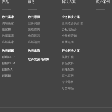
产品
服务
解决方案
客户案例
数云赢家
数云思源
业务解决方案
淘域赢家
业务洞察
全渠道会员管理
赢家BI
策略咨询
公私域融合
数据赢家
电商运营
全旅程营销
私域赢家
私域运营
直播电商
数云麒麟
数云出海
行业解决方案
麒麟CDP
美妆日化
软件实施与保障
麒麟CRM
食品饮料
麒麟MA
鞋服配饰
麒麟BI
家电家居
专业零售
母婴用品