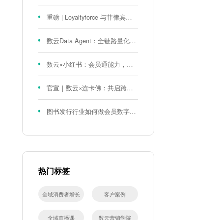
重磅 | Loyaltyforce 与菲律宾零售巨头 SM 集团达成战略合作，携手开启 SMAC 会员数智化运营新征程
数云Data Agent：全链路量化评测体系，炼就零售数据分析精准力
数云×小红书：会员通能力，重磅发布！
官宣｜数云×连卡佛：共启跨境会员运营新征程，重塑消费联结新体验
图书发行行业如何做会员数字化?河南新华书店给打了个样！
热门标签
全域消费者增长
客户案例
全域直播课
数云营销学院