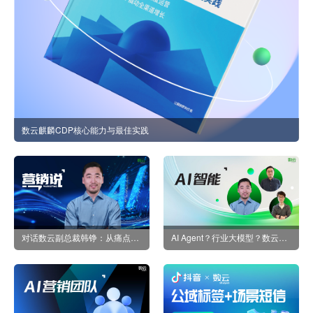
数云麒麟CDP核心能力与最佳实践
对话数云副总裁韩铮：从痛点破局到价值重构，AI如何重塑消费者数字化运营新范式？
AI Agent？行业大模型？数云副总裁韩铮：我们探求的是“AI+消费者运营”的价值落地