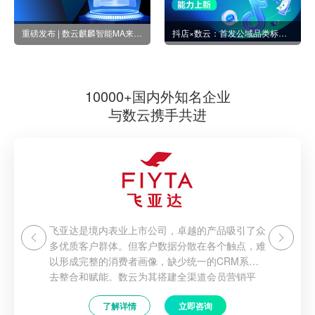
重磅发布 | 数云麒麟智能MA来啦,你的专属“AI营销团队”已就位！
抖店×数云：首发公域品类标签，精准捕捉高潜用户实现高效转化
10000+国内外知名企业
与数云携手共进
飞亚达是境内表业上市公司，卓越的产品吸引了众
多优质客户群体。但客户数据分散在各个触点，难
以形成完整的消费者画像，缺少统一的CRM系统
去整合和赋能。数云为其搭建全渠道会员营销平
台，帮助飞亚达整合多渠道数据，实现多维度多波
了解详情
立即咨询
段的精准营销以及赋能门店，强化导购端的会员招