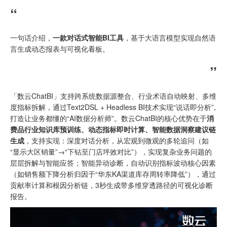
“
一句话介绍，
一款对话式智能
BI工具
，基于大语言模型实现自然语
言生成动态报表与可视化看板。
”
「数云ChatBI」支持跨系统数据源整合、行业术语自动映射、多维
度指标拆解，通过Text2DSL + Headless BI技术实现“说话即分析”,
打造让业务都懂的“AI数据分析师”。数云ChatBI的核心优势在于
消
费品行业知识库预训练、动态指标即时计算、智能数据洞察建议链
生成
，支持实现：深度对话分析，从宏观到微观的多轮追问（如
“显示大区销量”→“下钻至门店坪效对比”），实现复杂业务问题的
层层拆解与智能应答；智能异动诊断，自动识别指标波动核心因素
（如销售额下降分析归因于“华东KA渠道库存周转率降低”），通过
贡献率计算和根因分析链，3秒生成带多维穿透路径的可视化诊断
报告。