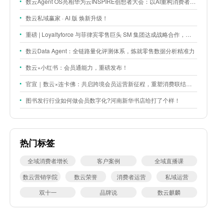
数云Agent OS亮相华为云INSPIRE创想者大会：以AI重构消费者运营与零售营销新范式
数云私域赢家 · AI 版 焕新升级！
重磅 | Loyaltyforce 与菲律宾零售巨头 SM 集团达成战略合作，携手开启 SMAC 会员数智化运营新征程
数云Data Agent：全链路量化评测体系，炼就零售数据分析精准力
数云×小红书：会员通能力，重磅发布！
官宣｜数云×连卡佛：共启跨境会员运营新征程，重塑消费联结新体验
图书发行行业如何做会员数字化?河南新华书店给打了个样！
热门标签
全域消费者增长
客户案例
全域直播课
数云营销学院
数云荣誉
消费者运营
私域运营
双十一
品牌说
数云麒麟