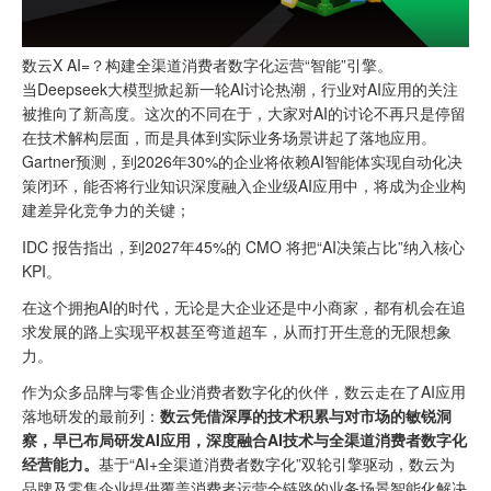
数云X AI=？构建全渠道消费者数字化运营“智能”引擎。
当Deepseek大模型掀起新一轮AI讨论热潮，行业对AI应用的关注
被推向了新高度。这次的不同在于，大家对AI的讨论不再只是停留
在技术解构层面，而是具体到实际业务场景讲起了落地应用。
Gartner预测，到2026年30%的企业将依赖AI智能体实现自动化决
策闭环，能否将行业知识深度融入企业级AI应用中，将成为企业构
建差异化竞争力的关键；
IDC 报告指出，到2027年45%的 CMO 将把“AI决策占比”纳入核心
KPI。
在这个拥抱AI的时代，无论是大企业还是中小商家，都有机会在追
求发展的路上实现平权甚至弯道超车，从而打开生意的无限想象
力。
作为众多品牌与零售企业消费者数字化的伙伴，数云走在了AI应用
落地研发的最前列：
数云凭借深厚的技术积累与对市场的敏锐洞
察，早已布局研发AI应用，深度融合AI技术与全渠道消费者数字化
经营能力
。
基于“AI+全渠道消费者数字化”双轮引擎驱动，数云为
品牌及零售企业提供覆盖消费者运营全链路的业务场景智能化解决