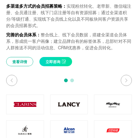
多渠道多方式的会员招募策略：
多渠道多方式的会员招募策略：
实现粉丝转化、老带新、微信端注
实现粉丝转化、老带新、微信端注
构建虚实融合的客户触点应用场景，实现多维度多波段的精
构建虚实融合的客户触点应用场景，实现多维度多波段的精
册、会员通注册、线下门店注册等自有资源招募；通过全渠道积
册、会员通注册、线下门店注册等自有资源招募；通过全渠道积
准营销；
准营销；
分/等级打通、实现线下会员线上化以及不同板块间客户资源共享
分/等级打通、实现线下会员线上化以及不同板块间客户资源共享
实现飞亚达品牌全渠道客户数据的管理和360°会员洞察；
实现飞亚达品牌全渠道客户数据的管理和360°会员洞察；
的会员招募形式。
的会员招募形式。
会员制度建设，包括等级积分规则制定及会员权益体系搭
会员制度建设，包括等级积分规则制定及会员权益体系搭
完善的会员体系：
完善的会员体系：
整合线上、线下会员数据，搭建全渠道会员体
整合线上、线下会员数据，搭建全渠道会员体
建；
建；
系，形成统一客户画像；建立品牌自有的标签体系，总部针对不同
系，形成统一客户画像；建立品牌自有的标签体系，总部针对不同
……
……
人群推送不同的活动信息、CRM优惠券，促进会员转化。
人群推送不同的活动信息、CRM优惠券，促进会员转化。
查看详情
查看详情
立即咨询
立即咨询
查看详情
查看详情
立即咨询
立即咨询