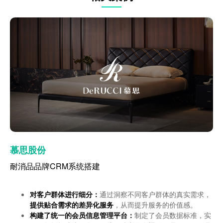
飞利浦家电
慕思股份
飞利浦家电
慕思股份
致力于通过数字化技术驱动无缝互联的健康关护，帮助人
耐消品品牌CRM系统搭建
致力于通过数字化技术驱动无缝互联的健康关护，帮助人
耐消品品牌CRM系统搭建
们健康生活，预防疾病
们健康生活，预防疾病
对客户群体进行细分：
对客户群体进行细分：
通过洞察不同客户群体的真实需求，
通过洞察不同客户群体的真实需求，
多渠道多触点汇集流量：
多渠道多触点汇集流量：
提供贴合需求的差异化服务
提供贴合需求的差异化服务
，从而提升服务的价值感。
，从而提升服务的价值感。
构建了统一的会员信息管理平台：
构建了统一的会员信息管理平台：
制定了会员数据标准，实
制定了会员数据标准，实
打通京东、天猫、抖音、拼多多等电商平台，通过店铺运营
打通京东、天猫、抖音、拼多多等电商平台，通过店铺运营