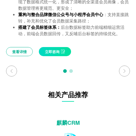
现了数据格式统一化，形成了清晰的全渠道会员画像，会员
现了数据格式统一化，形成了清晰的全渠道会员画像，会员
获取平台侧流量；
获取平台侧流量；
数据管理将更规范、更安全；
数据管理将更规范、更安全；
借助飞利浦成熟的经销/代理网络，通过商品码等方式收集线
借助飞利浦成熟的经销/代理网络，通过商品码等方式收集线
重构与整合品牌微信公众号与小程序会员中心
重构与整合品牌微信公众号与小程序会员中心
：支持直接跳
：支持直接跳
下消费者数据。
下消费者数据。
转，补充和优化了会员数据采集路径；
转，补充和优化了会员数据采集路径；
深入微信生态，布局私域，以公众号、视频号、互动小程序
深入微信生态，布局私域，以公众号、视频号、互动小程序
搭建了会员标签体系：
搭建了会员标签体系：
后台数据标签助力前端精细运营活
后台数据标签助力前端精细运营活
等为抓手，会员中心、微商城为承接、转化池，构建“引流-
等为抓手，会员中心、微商城为承接、转化池，构建“引流-
动，前端会员数据回传，又反哺后台标签的持续优化。
动，前端会员数据回传，又反哺后台标签的持续优化。
培育-转化-售后”的运营闭环。
培育-转化-售后”的运营闭环。
查看详情
查看详情
立即咨询
立即咨询
查看详情
查看详情
立即咨询
立即咨询
相关产品推荐
麒麟CRM