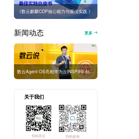
《数云麒麟CDP核心能力与最佳实践 》
新闻动态
更多
数云Agent OS亮相华为云INSPIRE创想者大会：以AI重构消费者运营与零售营销新范式
关于我们
扫码关注
扫码咨询