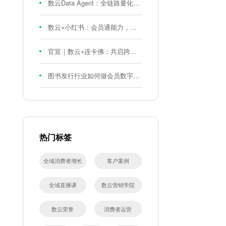
数云Data Agent：全链路量化评测体系，炼就零售数据分析精准力
数云×小红书：会员通能力，重磅发布！
官宣｜数云×连卡佛：共启跨境会员运营新征程，重塑消费联结新体验
图书发行行业如何做会员数字化?河南新华书店给打了个样！
热门标签
全域消费者增长
客户案例
全域直播课
数云营销学院
数云荣誉
消费者运营