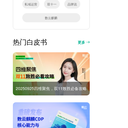
私域运营
双十一
品牌说
数云麒麟
热门白皮书
更多
20250925四维聚焦，双11致胜必备攻略