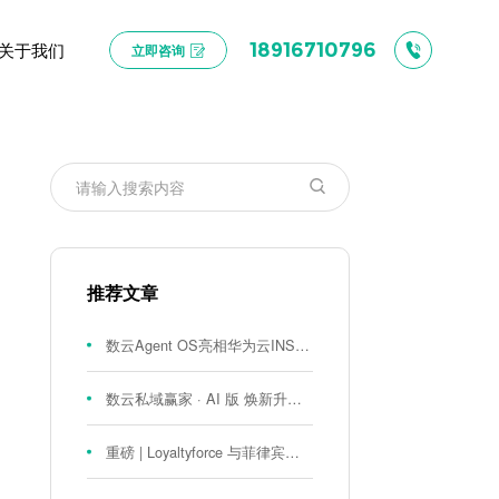
关于我们
18916710796
立即咨询
推荐文章
数云Agent OS亮相华为云INSPIRE创想者大会：以AI重构消费者运营与零售营销新范式
数云私域赢家 · AI 版 焕新升级！
重磅 | Loyaltyforce 与菲律宾零售巨头 SM 集团达成战略合作，携手开启 SMAC 会员数智化运营新征程