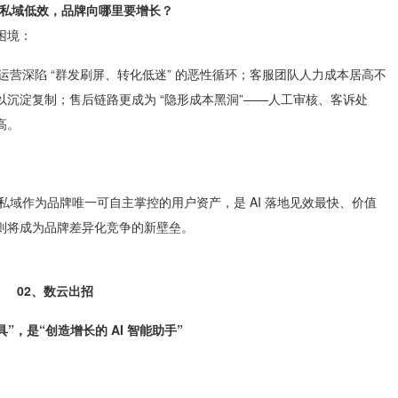
私域低效，品牌向哪里要增长？
困境：
域运营深陷 “群发刷屏、转化低迷” 的恶性循环；客服团队人力成本居高不
沉淀复制；售后链路更成为 “隐形成本黑洞”——人工审核、客诉处
高。
私域作为品牌唯一可自主掌控的用户资产，是 AI 落地见效最快、价值
则将成为品牌差异化竞争的新壁垒。
02、数云出招
”，是“创造增长的 AI 智能助手”