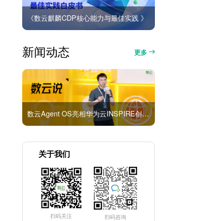
《数云麒麟CDP核心能力与最佳实践 》
新闻动态
更多
数云Agent OS亮相华为云INSPIRE创想者大会：以AI重构消费者运营与零售营销新范式
关于我们
扫码关注
扫码咨询