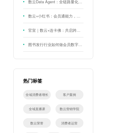
数云Data Agent：全链路量化评测体系，炼就零售数据分析精准力
数云×小红书：会员通能力，重磅发布！
官宣｜数云×连卡佛：共启跨境会员运营新征程，重塑消费联结新体验
图书发行行业如何做会员数字化?河南新华书店给打了个样！
热门标签
全域消费者增长
客户案例
全域直播课
数云营销学院
数云荣誉
消费者运营