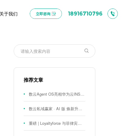
关于我们
18916710796
立即咨询
推荐文章
数云Agent OS亮相华为云INSPIRE创想者大会：以AI重构消费者运营与零售营销新范式
数云私域赢家 · AI 版 焕新升级！
重磅 | Loyaltyforce 与菲律宾零售巨头 SM 集团达成战略合作，携手开启 SMAC 会员数智化运营新征程