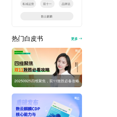
私域运营
双十一
品牌说
数云麒麟
热门白皮书
更多
20250925四维聚焦，双11致胜必备攻略