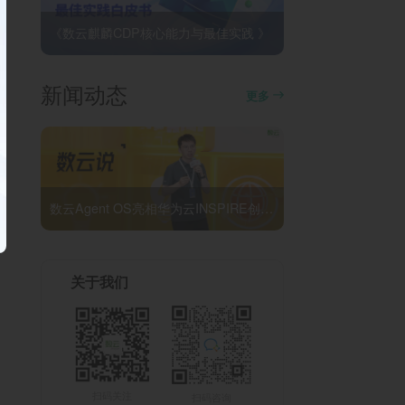
《数云麒麟CDP核心能力与最佳实践 》
新闻动态
更多
数云Agent OS亮相华为云INSPIRE创想者大会：以AI重构消费者运营与零售营销新范式
关于我们
扫码关注
扫码咨询