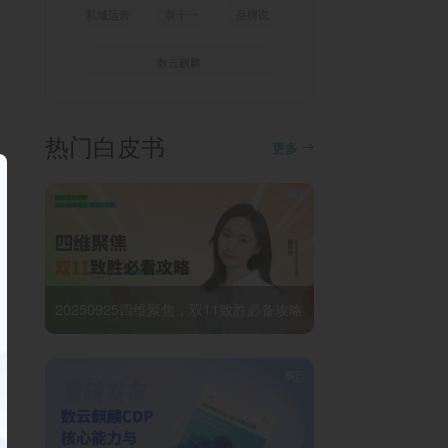
私域运营
双十一
品牌说
数云麒麟
热门白皮书
更多
20250925四维聚焦，双11致胜必备攻略