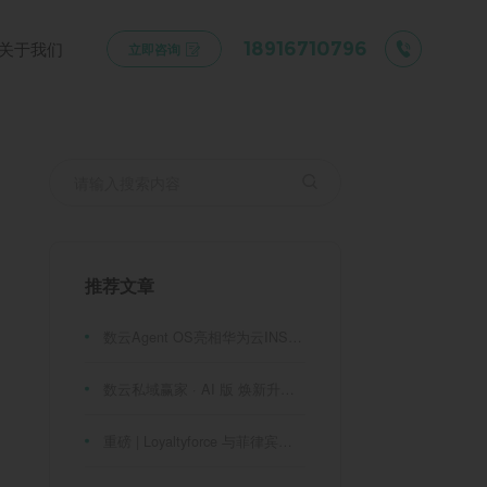
关于我们
18916710796
立即咨询
推荐文章
数云Agent OS亮相华为云INSPIRE创想者大会：以AI重构消费者运营与零售营销新范式
数云私域赢家 · AI 版 焕新升级！
重磅 | Loyaltyforce 与菲律宾零售巨头 SM 集团达成战略合作，携手开启 SMAC 会员数智化运营新征程