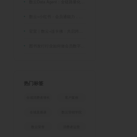
数云Data Agent：全链路量化评测体系，炼就零售数据分析精准力
数云×小红书：会员通能力，重磅发布！
官宣｜数云×连卡佛：共启跨境会员运营新征程，重塑消费联结新体验
图书发行行业如何做会员数字化?河南新华书店给打了个样！
热门标签
全域消费者增长
客户案例
全域直播课
数云营销学院
数云荣誉
消费者运营