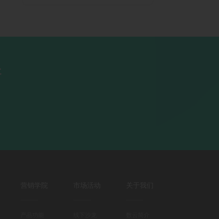
长
营销学院
市场活动
关于我们
产品功能
线下沙龙
数云简介