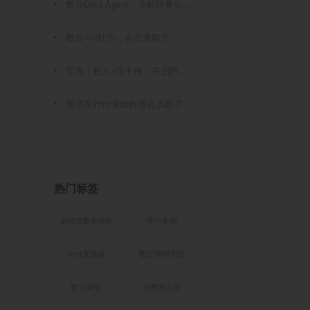
数云Data Agent：全链路量化评测体系，炼就零售数据分析精准力
数云×小红书：会员通能力，重磅发布！
官宣｜数云×连卡佛：共启跨境会员运营新征程，重塑消费联结新体验
图书发行行业如何做会员数字化?河南新华书店给打了个样！
热门标签
全域消费者增长
客户案例
全域直播课
数云营销学院
数云荣誉
消费者运营