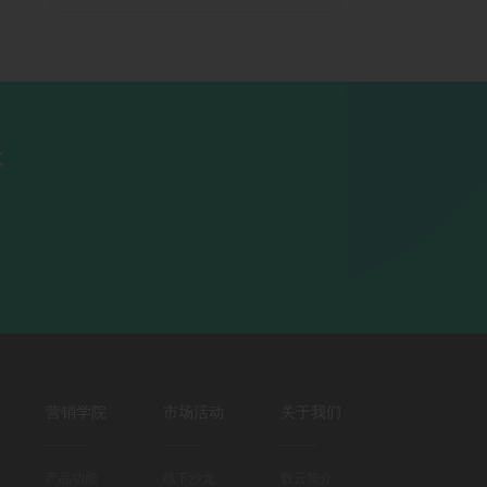
长
营销学院
市场活动
关于我们
产品功能
线下沙龙
数云简介