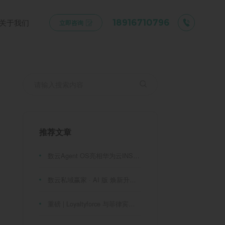
关于我们
18916710796
立即咨询
推荐文章
数云Agent OS亮相华为云INSPIRE创想者大会：以AI重构消费者运营与零售营销新范式
数云私域赢家 · AI 版 焕新升级！
重磅 | Loyaltyforce 与菲律宾零售巨头 SM 集团达成战略合作，携手开启 SMAC 会员数智化运营新征程