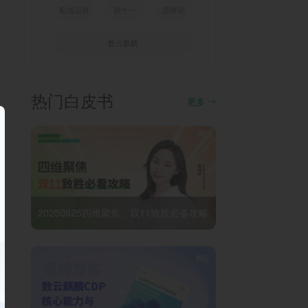
私域运营
双十一
品牌说
数云麒麟
热门白皮书
更多
20250925四维聚焦，双11致胜必备攻略