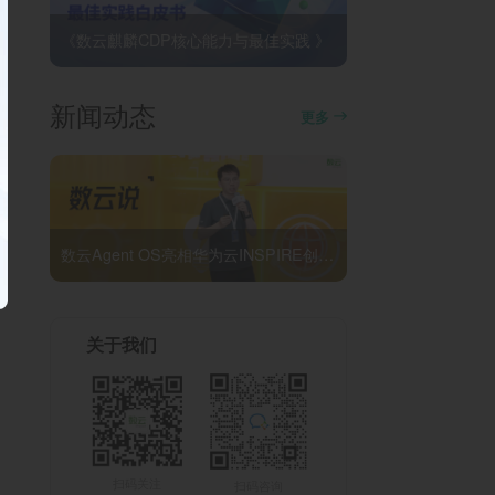
《数云麒麟CDP核心能力与最佳实践 》
新闻动态
更多
数云Agent OS亮相华为云INSPIRE创想者大会：以AI重构消费者运营与零售营销新范式
关于我们
扫码关注
扫码咨询