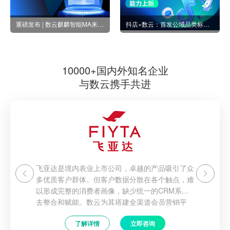
重磅发布 | 数云麒麟智能MA来啦,你的专属“AI营销团队”已就位！
抖店×数云：首发公域品类标签，精准捕捉高潜用户实现高效转化
10000+国内外知名企业
与数云携手共进
飞亚达是境内表业上市公司，卓越的产品吸引了众
多优质客户群体。但客户数据分散在各个触点，难
以形成完整的消费者画像，缺少统一的CRM系统
去整合和赋能。数云为其搭建全渠道会员营销平
台，帮助飞亚达整合多渠道数据，实现多维度多波
了解详情
立即咨询
段的精准营销以及赋能门店，强化导购端的会员招