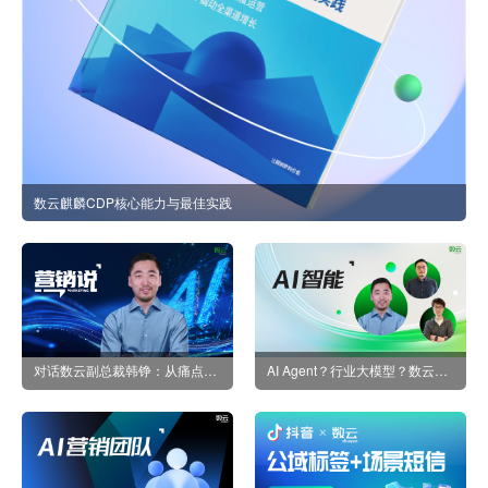
数云麒麟CDP核心能力与最佳实践
对话数云副总裁韩铮：从痛点破局到价值重构，AI如何重塑消费者数字化运营新范式？
AI Agent？行业大模型？数云副总裁韩铮：我们探求的是“AI+消费者运营”的价值落地