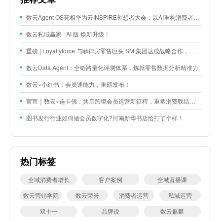
数云Agent OS亮相华为云INSPIRE创想者大会：以AI重构消费者运营与零售营销新范式
数云私域赢家 · AI 版 焕新升级！
重磅 | Loyaltyforce 与菲律宾零售巨头 SM 集团达成战略合作，携手开启 SMAC 会员数智化运营新征程
数云Data Agent：全链路量化评测体系，炼就零售数据分析精准力
数云×小红书：会员通能力，重磅发布！
官宣｜数云×连卡佛：共启跨境会员运营新征程，重塑消费联结新体验
图书发行行业如何做会员数字化?河南新华书店给打了个样！
热门标签
全域消费者增长
客户案例
全域直播课
数云营销学院
数云荣誉
消费者运营
私域运营
双十一
品牌说
数云麒麟