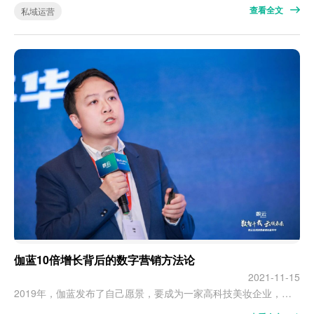
查看全文
私域运营
伽蓝10倍增长背后的数字营销方法论
2021-11-15
2019年，伽蓝发布了自己愿景，要成为一家高科技美妆企业，致力于产品科技和数字科技。 在日前的数云全域消费者增长嘉年华现场，伽蓝营销数字化负责人王超分享了些伽蓝数字化转型的一期成绩： 一年内，全渠道会员数超4300万人，增长翻番；粉丝数3.5亿，增长10倍。2020年双十一，旗下品牌自然堂蝉联全网国货销量第一。 怎么做到的？王超把伽蓝的数字化转型战略概括为：以消费者为中心，通过企业自身努力，并借助…