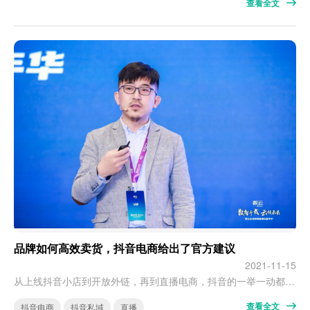
查看全文
品牌如何高效卖货，抖音电商给出了官方建议
2021-11-15
从上线抖音小店到开放外链，再到直播电商，抖音的一举一动都颇受零售圈关注，毕竟抖音的平台价值不容小觑。 抖音作为国民应用，DAU6亿+，日人均使用时长1.5小时。从用户年龄层看，80%的用户是80后、90后和成年了的00后，其中90后占比近半，网络原住民95后的占比也较去年同期翻了一番还不止，收纳了现在和未来的消费主力。 但当平台汇聚了海量的用户需求，却缺在了货品供应这环时，抖音便萌生出做闭环的想法…
查看全文
抖音电商
抖音私域
直播