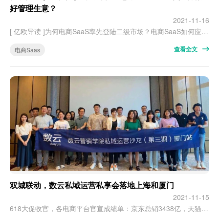
好管理生意？
2021-11-16
[ 亿欧导读 ]为何电商SaaS率先登陆二级市场？电商SaaS如何应对客户生命周期短的问题？如何利用数字化工具传递品牌价值？ 8月起，亿欧EqualOcean&北拓资本围绕中国营销技术（MarTech）展开月度“高能分享”系列活动。亿欧智库数据显示，截至2020年底，中国网络购物渗透率接近80%，拥有7.8亿网络购物人口，其中几乎所有用户都在使用移动设备完成线上交易，电商营销…
查看全文
电商Saas
双城联动，数云私域运营私享会落地上海和厦门
2021-11-15
618大促收官，各电商平台官宣成绩单：京东总销3438亿，天猫品牌商家新增6000万会员，抖音618直播总时长2852万小时…… 当然，作为大促主角的各商家们也从公域的狂欢里舀得了一杯羹，私域蓄水池普遍见涨。 值得注意的是，据数据统计，今年的618，Z世代（1995-2010年间出生的人群）成为活跃度最高的消费群体，各大电商平台也推出了针对Z世代的圈层营销，所以 大促后如何促成新客首购？ 怎样推进…