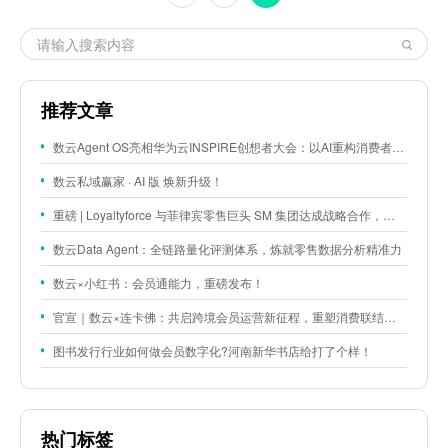
推荐文章
数云Agent OS亮相华为云INSPIRE创想者大会：以AI重构消费者运营与零售营销新范式
数云私域赢家 · AI 版 焕新升级！
重磅 | Loyaltyforce 与菲律宾零售巨头 SM 集团达成战略合作，携手开启 SMAC 会员数智化运营新征程
数云Data Agent：全链路量化评测体系，炼就零售数据分析精准力
数云×小红书：会员通能力，重磅发布！
官宣｜数云×连卡佛：共启跨境会员运营新征程，重塑消费联结新体验
图书发行行业如何做会员数字化?河南新华书店给打了个样！
热门标签