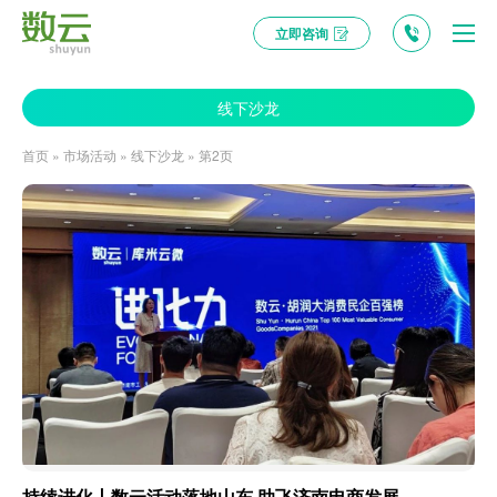
立即咨询
线下沙龙
首页
»
市场活动
»
线下沙龙
»
第2页
持续进化丨数云活动落地山东 助飞济南电商发展