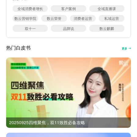
全域消费者增长
客户案例
全域直播课
数云营销学院
数云荣誉
消费者运营
私域运营
双十一
品牌说
数云麒麟
热门白皮书
更多
20250925四维聚焦，双11致胜必备攻略