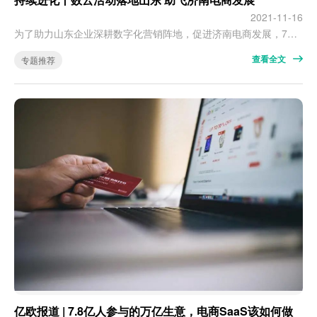
2021-11-16
为了助力山东企业深耕数字化营销阵地，促进济南电商发展，7月21日，由数云主办、库米云微协办的“进化力”主题分享会落地济南。 活动不仅邀请到了济南市工信局、商务局、市场监督管理局、民营经济发展局和食品工业协会等当地政府、组织领导参会，同时也有来自半亩花田、秦老太等当地知名企业参加。半亩花田的数字化发展部部长赵洪亮、数云企业级事业部合作伙伴成功部总监曲易锋、数云平台事业部渠道经理张涛以及库米云微CEO…
查看全文
专题推荐
亿欧报道 | 7.8亿人参与的万亿生意，电商SaaS该如何做