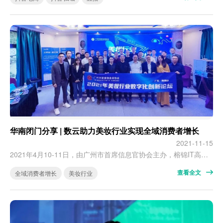
华南闭门分享 | 数云助力美妆行业实现全域消费者增长
2021-11-15
2021年4月10-11日，由广州市首席信息官协会主办，榕锦IT高管共赢圈特别支持的美妆行业数字化创新论坛在南昆山石河奇观度假山庄召开。 闭门论坛合影 数云解决方案总监刘阳受邀作为演讲嘉宾出席，与环亚、汤臣倍健、芭薇集团、无限极、樊文花、袋鼠妈妈、完美日记、栋方、流行美、柏俐臣、博然堂、臻颜、拉拉米等20来家优秀美妆品牌的企业代表、IT负责人、数字化专家共同全面剖析行业数字化转型之路。 环亚数字化…
查看全文
全域消费者增长
美妆行业