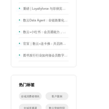
重磅 | Loyaltyforce 与菲律宾零售巨头 SM 集团达成战略合作，携手开启 SMAC 会员数智化运营新征程
数云Data Agent：全链路量化评测体系，炼就零售数据分析精准力
数云×小红书：会员通能力，重磅发布！
官宣｜数云×连卡佛：共启跨境会员运营新征程，重塑消费联结新体验
图书发行行业如何做会员数字化?河南新华书店给打了个样！
热门标签
全域消费者增长
客户案例
全域直播课
数云营销学院