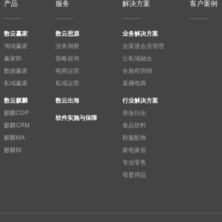
产品
服务
解决方案
客户案例
数云赢家
数云思源
业务解决方案
淘域赢家
业务洞察
全渠道会员管理
赢家BI
策略咨询
公私域融合
数据赢家
电商运营
全旅程营销
私域赢家
私域运营
直播电商
数云麒麟
数云出海
行业解决方案
麒麟CDP
美妆日化
软件实施与保障
麒麟CRM
食品饮料
麒麟MA
鞋服配饰
麒麟BI
家电家居
专业零售
母婴用品