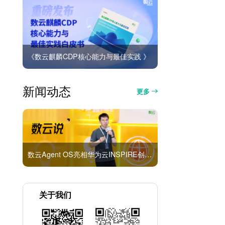
《数云麒麟CDP核心能力与最佳实践 》
新闻动态
更多
数云Agent OS亮相华为云INSPIRE创想者大会：以AI重构消费者运营与零售营销新范式
关于我们