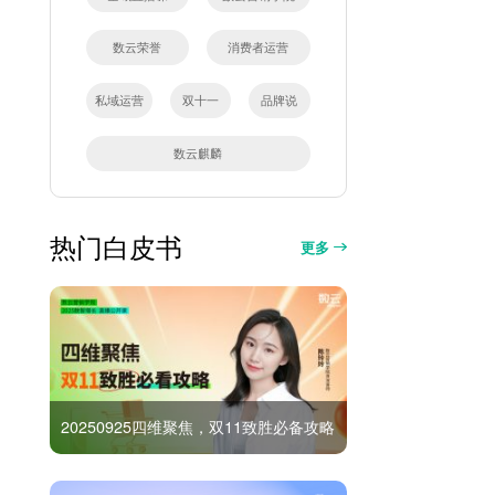
数云荣誉
消费者运营
私域运营
双十一
品牌说
数云麒麟
热门白皮书
更多
20250925四维聚焦，双11致胜必备攻略