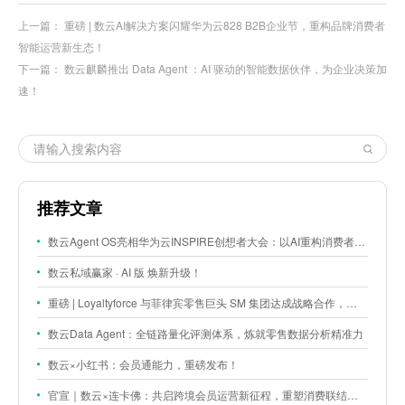
上一篇：
重磅 | 数云AI解决方案闪耀华为云828 B2B企业节，重构品牌消费者
智能运营新生态！
下一篇：
数云麒麟推出 Data Agent ：AI 驱动的智能数据伙伴，为企业决策加
速！
推荐文章
数云Agent OS亮相华为云INSPIRE创想者大会：以AI重构消费者运营与零售营销新范式
数云私域赢家 · AI 版 焕新升级！
重磅 | Loyaltyforce 与菲律宾零售巨头 SM 集团达成战略合作，携手开启 SMAC 会员数智化运营新征程
数云Data Agent：全链路量化评测体系，炼就零售数据分析精准力
数云×小红书：会员通能力，重磅发布！
官宣｜数云×连卡佛：共启跨境会员运营新征程，重塑消费联结新体验