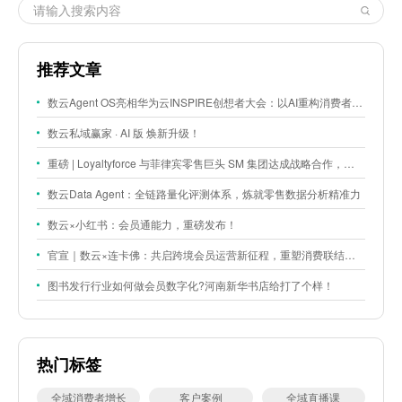
推荐文章
数云Agent OS亮相华为云INSPIRE创想者大会：以AI重构消费者运营与零售营销新范式
数云私域赢家 · AI 版 焕新升级！
重磅 | Loyaltyforce 与菲律宾零售巨头 SM 集团达成战略合作，携手开启 SMAC 会员数智化运营新征程
数云Data Agent：全链路量化评测体系，炼就零售数据分析精准力
数云×小红书：会员通能力，重磅发布！
官宣｜数云×连卡佛：共启跨境会员运营新征程，重塑消费联结新体验
图书发行行业如何做会员数字化?河南新华书店给打了个样！
热门标签
全域消费者增长
客户案例
全域直播课