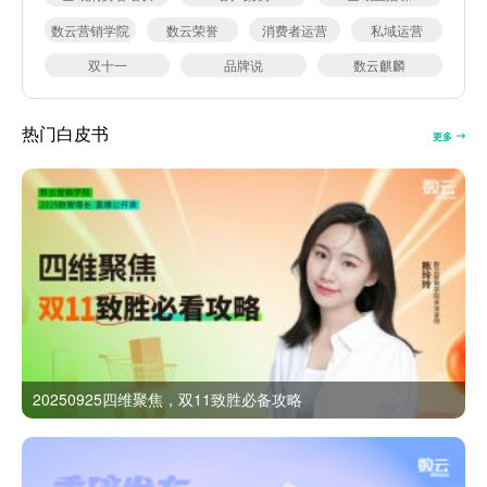
数云营销学院
数云荣誉
消费者运营
私域运营
双十一
品牌说
数云麒麟
热门白皮书
更多
20250925四维聚焦，双11致胜必备攻略