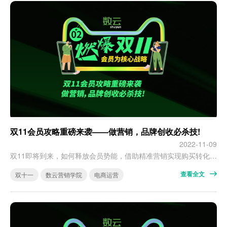
双11会员攻略重磅来袭——做营销，品牌创收必杀技!
2022-11-09
双11即将到来，如何释放会员势能，借助精准营销实现购买转化，修炼品牌创收“必杀技”？ 关键动作一：人群精细化分层 营销，是企业必须要做的一件事。 在数仔看来，营销不是不计成本的通投，而是精准化的人群营销。精准营销的前提，就是人群的精细化分层。 数云数据赢家的人群工坊、人群营销提供数十种划分人群维度及人群组合计算方式，帮助品牌实现营销对象的精细化分层。 其中，订单查询的【汇总指标】为数据赢家一大特有…
查看全文
双十一
数云营销学院
电商运营