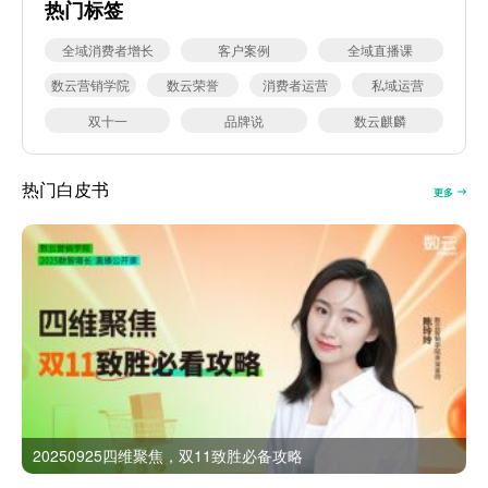
热门标签
全域消费者增长
客户案例
全域直播课
数云营销学院
数云荣誉
消费者运营
私域运营
双十一
品牌说
数云麒麟
热门白皮书
更多
20250925四维聚焦，双11致胜必备攻略