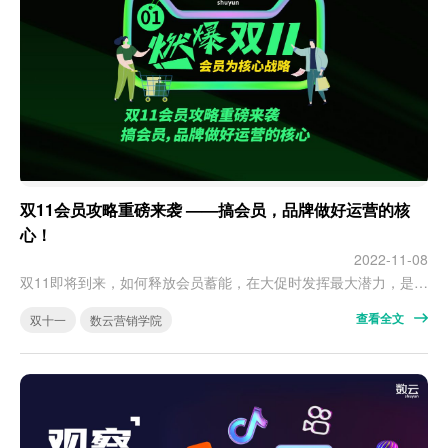
双11会员攻略重磅来袭 ——搞会员，品牌做好运营的核
心！
2022-11-08
双11即将到来，如何释放会员蓄能，在大促时发挥最大潜力，是商家在这个时间点最关注的问题。 如何赢！如何更好以“会员经营”策略，制胜双11！数云陪着你。 第一期，我们带大家了解为何要“搞会员”？ 随着2021年《个保法》出台，各平台运营重心有了明显的调整。这些调整和变化，都决定了品牌会员成为运营的核心。 会员拥有着合法的运营身份、丰富的权益体验，更有助于品牌的跨平台打通&全渠道运营。 关键动…
查看全文
双十一
数云营销学院