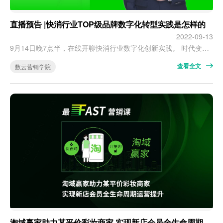
直播预告 |快消行业TOP级品牌数字化转型实践是怎样的
2022-09-13
9月14日晚7点半，在线开聊快消行业数字化创新实践。 时代变了，而机会藏在变化里。 快消品行业的交易环境正蓬勃发展。从电商到移动电商的演进，从移动支付普及，到微博、微信、小红书、抖音等社 交媒体兴起……时代的后浪推着前浪，正一步步拉近品牌与消费者的距离，改变双方的连接方式。 新的连接方式引发了新的机会，快消品行业品牌格局出现机遇与挑战。传统强势品牌进一步实现升级，元气森林、三顿半、王饱饱等后来…
查看全文
数云营销学院
淘域赢家助力某平价彩妆商家 实现新店会员全生命周期