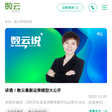
立即咨询
首页
»
数云营销学院
讲透！数云最新运营模型大公开
2023-12-25
本期关键词：CRCR全渠道消费者数字化运营方法论。欢迎来到数云营销学院2023全渠道消费者运营直播公开课第六期。本期直播课和数云新近宣发的白皮书联动啦，这次，我们邀请到了白皮书主笔人——数云思源的倪雯老师，展开讲讲：机会丨在新的经济周期下，品牌及零售企业还有哪些新的商机和增长机会点？ 策略丨什么是CRCR全渠道消费者数字化运营方法论？它如何助力品牌获得从LTV到GMV的确定性增长？ 实践丨在头部先…
查看全文
全域直播课
数云营销学院