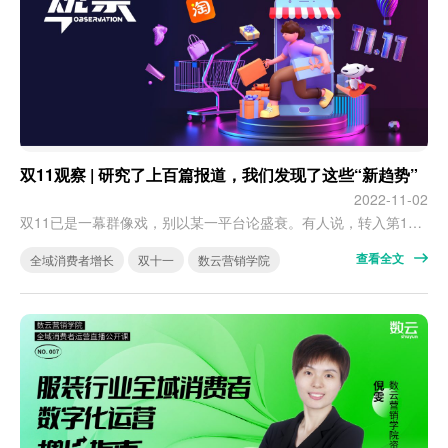
双11观察 | 研究了上百篇报道，我们发现了这些“新趋势”
2022-11-02
双11已是一幕群像戏，别以某一平台论盛衰。有人说，转入第14个年头的双11已步入“中年”。但说中年危机？言之尚早。对消费者来说，过了十多年双11，确实越过越没底：周期越来越长，规则越来越复杂，羊毛越薅越少……随着参与的平台越来越多，做攻略的精力也越发分散。“现在全年都在过节，又何必非在双11买买买？” 但就像对春晚的矛盾心理，纵使关于双11的质疑声铺天盖地，消费者对双11的关注度和出手率仍居高不下…
查看全文
全域消费者增长
双十一
数云营销学院