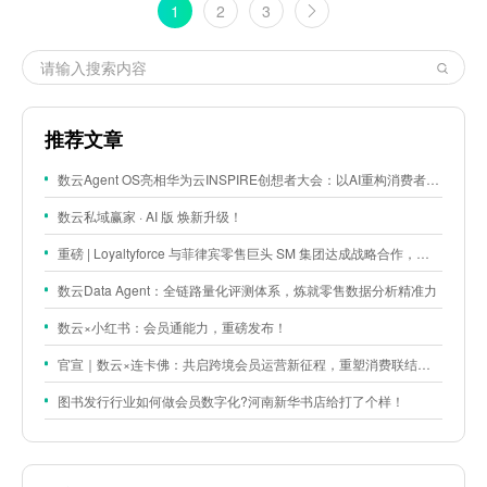
1
2
3
推荐文章
数云Agent OS亮相华为云INSPIRE创想者大会：以AI重构消费者运营与零售营销新范式
数云私域赢家 · AI 版 焕新升级！
重磅 | Loyaltyforce 与菲律宾零售巨头 SM 集团达成战略合作，携手开启 SMAC 会员数智化运营新征程
数云Data Agent：全链路量化评测体系，炼就零售数据分析精准力
数云×小红书：会员通能力，重磅发布！
官宣｜数云×连卡佛：共启跨境会员运营新征程，重塑消费联结新体验
图书发行行业如何做会员数字化?河南新华书店给打了个样！