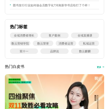
图书发行行业如何做会员数字化?河南新华书店给打了个样！
热门标签
全域消费者增长
客户案例
全域直播课
数云营销学院
数云荣誉
消费者运营
私域运营
双十一
品牌说
数云麒麟
热门白皮书
更多