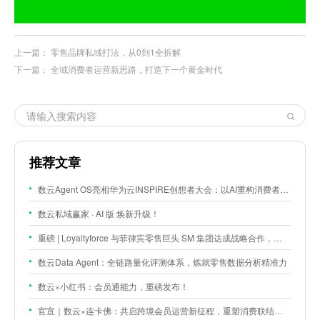
上一篇：
零售品牌私域打法，从0到1全拆解
下一篇：
全域消费者运营新思路，打造下一个黄金时代
推荐文章
数云Agent OS亮相华为云INSPIRE创想者大会：以AI重构消费者运营与零售营销新范式
数云私域赢家 · AI 版 焕新升级！
重磅 | Loyaltyforce 与菲律宾零售巨头 SM 集团达成战略合作，携手开启 SMAC 会员数智化运营新征程
数云Data Agent：全链路量化评测体系，炼就零售数据分析精准力
数云×小红书：会员通能力，重磅发布！
官宣｜数云×连卡佛：共启跨境会员运营新征程，重塑消费联结新体验