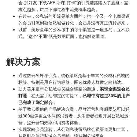
会-加好友-下载APP-听课-打卡”的引流链路陷入了尴尬：需
求点越多，层层下漏过程中流失概率越高。
在过去，公私域的引流是单方面的：把一个又一个电商渠道
的会员引流到微信私域做转化，会员并没有真正流转起来，
以前，美乐童年的公私域中的每个渠道是一座孤岛，互不联
通。”这个“不通”既是数据层面，也指触达通道。
解决方案
通过数云AI外呼引流，核心策略是基于丰富的公域和私域的
标签、特别是用户行为标签，圈选优质人群做定向触达。
助力美乐童年公私域会员融合链路的跑通，
实现全渠道会员
打通，
在无需手动绑定的前提下，
私域中有超过30%的用户
已完成了绑定融合
；
基于数云提供的产品解决方案，品牌运营和客服团队可以通
过360画像更立体洞察消费者，从消费者视角开展公私域运
营，提升营销效率和消费者体验。
实现双向会员流转，从公到私使得品牌会员渠道更加丰富，
从私到公使得私域会员反哺、流转到公域平台。