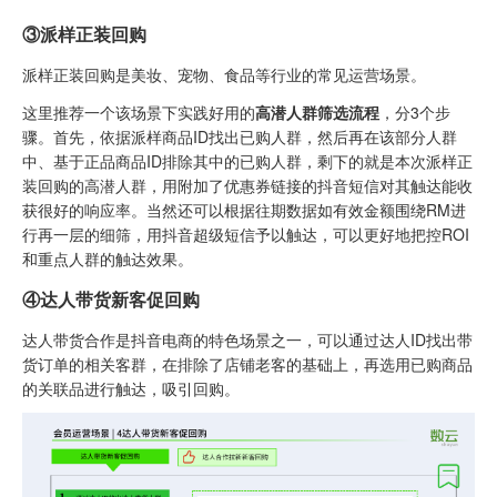
③派样正装回购
派样正装回购是美妆、宠物、食品等行业的常见运营场景。
这里推荐一个该场景下实践好用的
高潜人群筛选流程
，分3个步
骤。首先，依据派样商品ID找出已购人群，然后再在该部分人群
中、基于正品商品ID排除其中的已购人群，剩下的就是本次派样正
装回购的高潜人群，用附加了优惠券链接的抖音短信对其触达能收
获很好的响应率。当然还可以根据往期数据如有效金额围绕RM进
行再一层的细筛，用抖音超级短信予以触达，可以更好地把控ROI
和重点人群的触达效果。
④达人带货新客促回购
达人带货合作是抖音电商的特色场景之一，可以通过达人ID找出带
货订单的相关客群，在排除了店铺老客的基础上，再选用已购商品
的关联品进行触达，吸引回购。