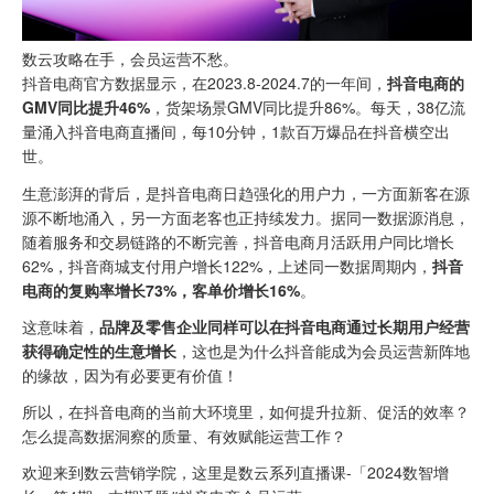
数云攻略在手，会员运营不愁。
抖音电商官方数据显示，在2023.8-2024.7的一年间，
抖音电商的
GMV同比提升46%
，货架场景GMV同比提升86%。每天，38亿流
量涌入抖音电商直播间，每10分钟，1款百万爆品在抖音横空出
世。
生意澎湃的背后，是抖音电商日趋强化的用户力，一方面新客在源
源不断地涌入，另一方面老客也正持续发力。据同一数据源消息，
随着服务和交易链路的不断完善，抖音电商月活跃用户同比增长
62%，抖音商城支付用户增长122%，上述同一数据周期内，
抖音
电商的复购率增长73%，客单价增长16%
。
这意味着，
品牌及零售企业同样可以在抖音电商通过长期用户经营
获得确定性的生意增长
，这也是为什么抖音能成为会员运营新阵地
的缘故，因为有必要更有价值！
所以，在抖音电商的当前大环境里，如何提升拉新、促活的效率？
怎么提高数据洞察的质量、有效赋能运营工作？
欢迎来到数云营销学院，这里是数云系列直播课-「2024数智增