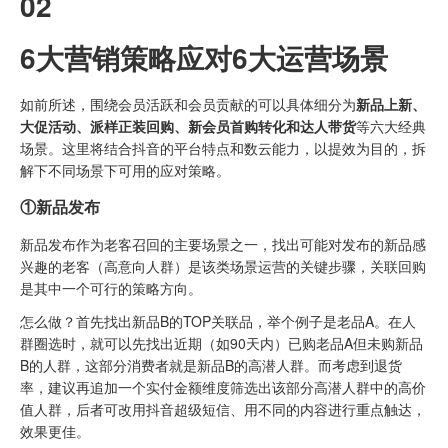
02
6大营销策略应对6大运营场景
如前所述，围绕会员活跃和会员贡献的可以具体细分为
新品上新、
大促活动、派样正装回购、新会员首购转化和达人带货
等六大经典
场景。这里将结合抖音的平台特点和数云能力，以提效为目的，拆
解下不同场景下可用的应对策略。
①新品发布
新品发布作为老客召回的主要场景之一，找出可能对发布的新品感
兴趣的老客（高意向人群）是该类场景运营的关键步骤，关联回购
是其中一个可行的策略方向。
怎么做？首先找出新品B的TOP关联品，举个例子是老品A。在人
群圈选时，就可以先找出近期（如90天内）已购老品A但未购新品
B的人群，这部分消费者就是新品B的高潜人群。而考虑到退货
率，建议再追加一个实付金额维度筛选出该部分高潜人群中的高价
值人群，后者可改用抖音超级短信、用不同的内容进行重点触达，
效果更佳。