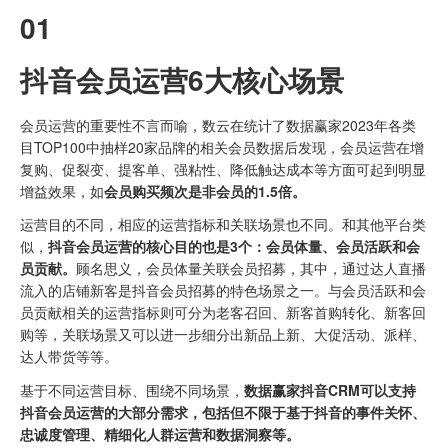
01
抖音会员运营6大核心场景
会员运营的重要性不言而喻，数云在统计了数据赢家2023年各类
目TOP100中抽样20家品牌的相关会员数据后发现，会员运营在增
复购、促裂变、提客单、强粘性、降低触达成本等方面可起到明显
增益效果，如
会员购买频次是非会员的1.5倍。
运营目的不同，相应的运营指标和关联场景也不同。和其他平台类
似，
抖音会员运营的核心目的也是3个：会员体量、会员活跃和会
员贡献。
顾名思义，会员体量关联会员招募，其中，通过达人直播
流入的店铺新客是抖音会员招募的特色场景之一。与会员活跃和会
员贡献相关的运营指标则可分为老客召回、新客首购转化、新客回
购等，关联场景又可以进一步细分出新品上新、大促活动、派样、
达人带货等等。
基于不同运营目标、围绕不同场景，
数据赢家抖音CRM可以支持
抖音会员运营的大部分需求，包括但不限于基于抖音的事件关怀、
忠诚度管理、精细化人群运营和数据洞察等。