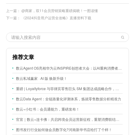
上一篇：
@商家，双11会员营销策略重磅揭晓！一图读懂
下一篇：
《2024抖音用户运营全攻略》直播资料下载
推荐文章
数云Agent OS亮相华为云INSPIRE创想者大会：以AI重构消费者运营与零售营销新范式
数云私域赢家 · AI 版 焕新升级！
重磅 | Loyaltyforce 与菲律宾零售巨头 SM 集团达成战略合作，携手开启 SMAC 会员数智化运营新征程
数云Data Agent：全链路量化评测体系，炼就零售数据分析精准力
数云×小红书：会员通能力，重磅发布！
官宣｜数云×连卡佛：共启跨境会员运营新征程，重塑消费联结新体验
图书发行行业如何做会员数字化?河南新华书店给打了个样！