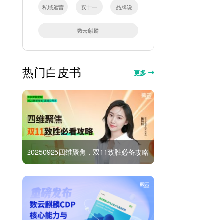
私域运营
双十一
品牌说
数云麒麟
热门白皮书
更多
20250925四维聚焦，双11致胜必备攻略