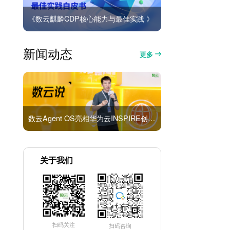
《数云麒麟CDP核心能力与最佳实践 》
新闻动态
更多
数云Agent OS亮相华为云INSPIRE创想者大会：以AI重构消费者运营与零售营销新范式
关于我们
扫码关注
扫码咨询