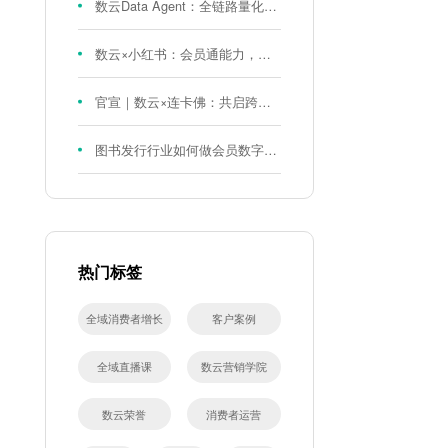
数云Data Agent：全链路量化评测体系，炼就零售数据分析精准力
数云×小红书：会员通能力，重磅发布！
官宣｜数云×连卡佛：共启跨境会员运营新征程，重塑消费联结新体验
图书发行行业如何做会员数字化?河南新华书店给打了个样！
热门标签
全域消费者增长
客户案例
全域直播课
数云营销学院
数云荣誉
消费者运营