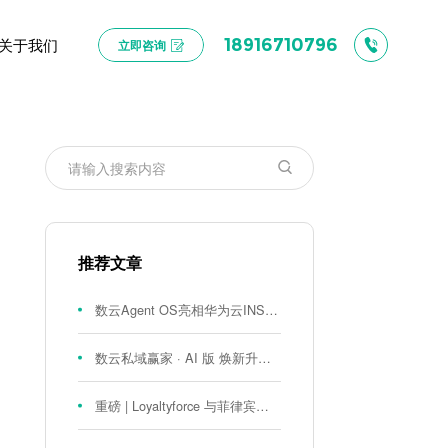
关于我们
18916710796
立即咨询
推荐文章
数云Agent OS亮相华为云INSPIRE创想者大会：以AI重构消费者运营与零售营销新范式
数云私域赢家 · AI 版 焕新升级！
重磅 | Loyaltyforce 与菲律宾零售巨头 SM 集团达成战略合作，携手开启 SMAC 会员数智化运营新征程