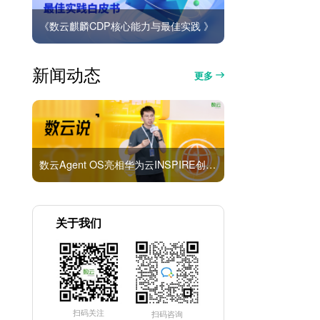
《数云麒麟CDP核心能力与最佳实践 》
新闻动态
更多
数云Agent OS亮相华为云INSPIRE创想者大会：以AI重构消费者运营与零售营销新范式
关于我们
扫码关注
扫码咨询