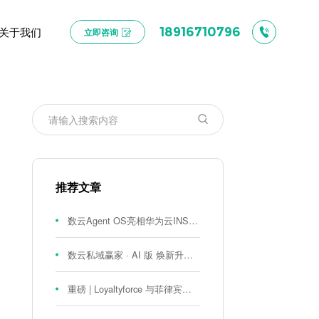
关于我们
18916710796
立即咨询
推荐文章
数云Agent OS亮相华为云INSPIRE创想者大会：以AI重构消费者运营与零售营销新范式
数云私域赢家 · AI 版 焕新升级！
重磅 | Loyaltyforce 与菲律宾零售巨头 SM 集团达成战略合作，携手开启 SMAC 会员数智化运营新征程