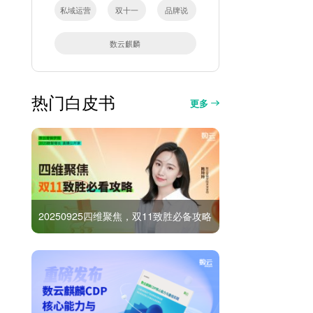
私域运营
双十一
品牌说
数云麒麟
热门白皮书
更多
20250925四维聚焦，双11致胜必备攻略