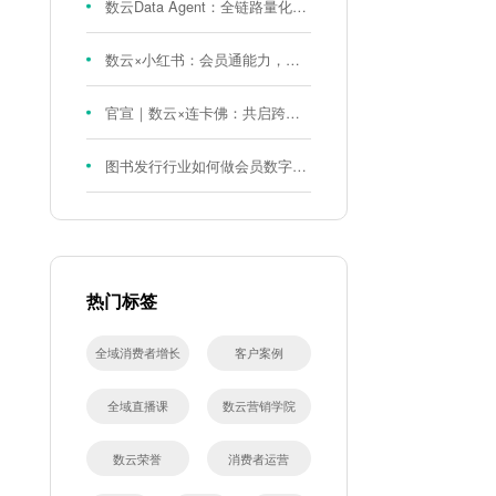
数云Data Agent：全链路量化评测体系，炼就零售数据分析精准力
数云×小红书：会员通能力，重磅发布！
官宣｜数云×连卡佛：共启跨境会员运营新征程，重塑消费联结新体验
图书发行行业如何做会员数字化?河南新华书店给打了个样！
热门标签
全域消费者增长
客户案例
全域直播课
数云营销学院
数云荣誉
消费者运营