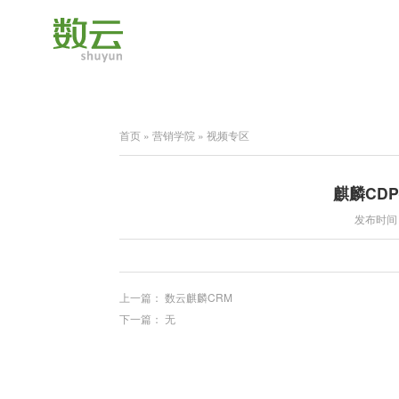
首页
»
营销学院
»
视频专区
麒麟CD
发布时间：2
上一篇：
数云麒麟CRM
下一篇： 无