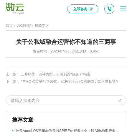
立即咨询
首页
»
营销学院
»
视频专区
关于公私域融合运营你不知道的三两事
发布时间：2023-07-28 / 浏览次数：3,957
上一篇：
三步操作、四种类型，引流利器“包裹卡”揭密
下一篇：
10%会员贡献40%营收， 坐拥2000万会员的西贝如何做私域？
推荐文章
数云Agent OS亮相华为云INSPIRE创想者大会：以AI重构消费者运营与零售营销新范式