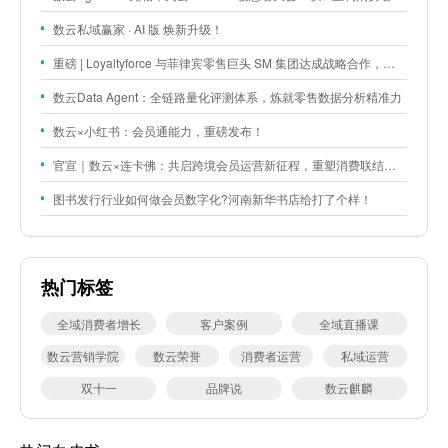
数云私域赢家 · AI 版 焕新升级！
重磅 | Loyaltyforce 与菲律宾零售巨头 SM 集团达成战略合作，携手开启 SMAC 会员数智化运营新征程
数云Data Agent：全链路量化评测体系，炼就零售数据分析精准力
数云×小红书：会员通能力，重磅发布！
官宣｜数云×连卡佛：共启跨境会员运营新征程，重塑消费联结新体验
图书发行行业如何做会员数字化?河南新华书店给打了个样！
热门标签
全域消费者增长
客户案例
全域直播课
数云营销学院
数云荣誉
消费者运营
私域运营
双十一
品牌说
数云麒麟