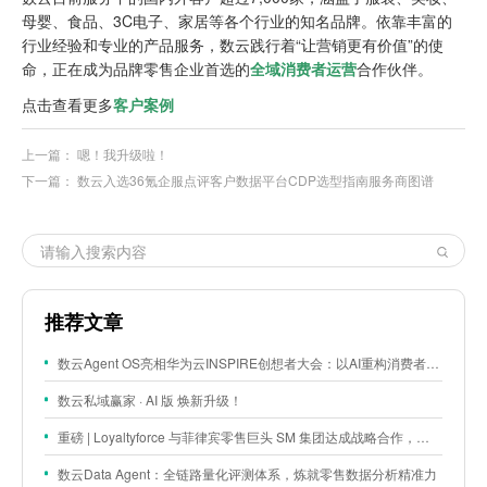
母婴、食品、3C电子、家居等各个行业的知名品牌。依靠丰富的
行业经验和专业的产品服务，数云践行着“让营销更有价值”的使
命，正在成为品牌零售企业首选的
全域消费者运营
合作伙伴。
点击查看更多
客户案例
上一篇：
嗯！我升级啦！
下一篇：
数云入选36氪企服点评客户数据平台CDP选型指南服务商图谱
推荐文章
数云Agent OS亮相华为云INSPIRE创想者大会：以AI重构消费者运营与零售营销新范式
数云私域赢家 · AI 版 焕新升级！
重磅 | Loyaltyforce 与菲律宾零售巨头 SM 集团达成战略合作，携手开启 SMAC 会员数智化运营新征程
数云Data Agent：全链路量化评测体系，炼就零售数据分析精准力