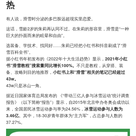
热
有人说，滑雪时分泌的多巴胺远超现实里恋爱。
这话，雪龄2岁的朱莉再认同不过。在朱莉的形容里，滑雪是“一种
巨大的扑面而来的眩晕和自由”。
选装备、学技术、找同好……朱莉已经把小红书和抖音刷成了“滑
雪百科全书”。
据小红书年初发布的《2022年十大生活趋势》显示，
2021年小红
书“滑雪教程”搜索量同比增长100%。
不只是教程，从穿搭、装
备、攻略到目的地推荐，
小红书上和“滑雪”相关的笔记已经超过
43w。
43w只是冰山一角。
据近日国家体育总局发布的 《“带动三亿人参与冰雪运动”统计调查
报告》（以下简称“报告”）显示，自2015年北京申办冬奥会成功以
来，全国居民冰雪运动参与率为24.56%，
冰雪运动参与人数为
3.46亿
。其中，18-30岁青年群体为“主力军”，占总参与人数的
37.27%。