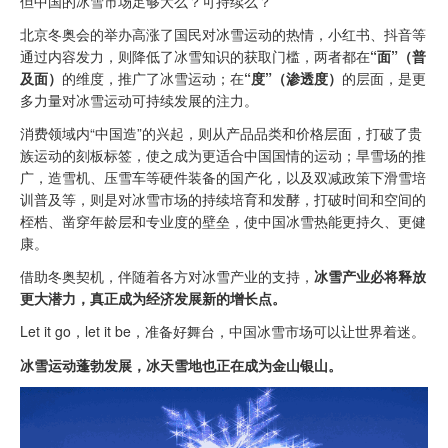
但中国的冰雪市场足够大么？可持续么？
北京冬奥会的举办高涨了国民对冰雪运动的热情，小红书、抖音等
通过内容发力，则降低了冰雪知识的获取门槛，两者都在
“面”（普
及面）
的维度，推广了冰雪运动；在
“度”（渗透度）
的层面，是更
多力量对冰雪运动可持续发展的注力。
消费领域内“中国造”的兴起，则从产品品类和价格层面，打破了贵
族运动的刻板标签，使之成为更适合中国国情的运动；旱雪场的推
广，造雪机、压雪车等硬件装备的国产化，以及双减政策下滑雪培
训普及等，则是对冰雪市场的持续培育和发酵，打破时间和空间的
桎梏、凿穿年龄层和专业度的壁垒，使中国冰雪热能更持久、更健
康。
借助冬奥契机，伴随着各方对冰雪产业的支持，
冰雪产业必将释放
更大潜力，真正成为经济发展新的增长点。
Let it go，let it be，准备好舞台，中国冰雪市场可以让世界着迷。
冰雪运动蓬勃发展，冰天雪地也正在成为金山银山。