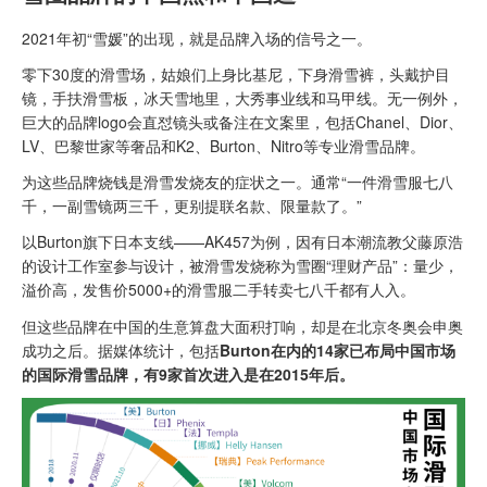
2021年初“雪媛”的出现，就是品牌入场的信号之一。
零下30度的滑雪场，姑娘们上身比基尼，下身滑雪裤，头戴护目
镜，手扶滑雪板，冰天雪地里，大秀事业线和马甲线。无一例外，
巨大的品牌logo会直怼镜头或备注在文案里，包括Chanel、Dior、
LV、巴黎世家等奢品和K2、Burton、Nitro等专业滑雪品牌。
为这些品牌烧钱是滑雪发烧友的症状之一。通常“一件滑雪服七八
千，一副雪镜两三千，更别提联名款、限量款了。”
以Burton旗下日本支线——AK457为例，因有日本潮流教父藤原浩
的设计工作室参与设计，被滑雪发烧称为雪圈“理财产品”：量少，
溢价高，发售价5000+的滑雪服二手转卖七八千都有人入。
但这些品牌在中国的生意算盘大面积打响，却是在北京冬奥会申奥
成功之后。据媒体统计，包括
Burton在内的14家已布局中国市场
的国际滑雪品牌，有9家首次进入是在2015年后。