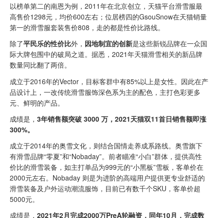
以榜单第二的南恩为例，2011年在北京创立，天猫平台滑雪服最
高售价1298元，均价600左右；位居榜四的GsouSnow在天猫销量
第一的滑雪服套装售价808，走的都是性价比路线。
除了
平民乐的性价比
外，
因地制宜的创新
是这些新锐品牌在一众国
际大牌包围中的破局之道。据悉，2021年天猫滑雪相关的新品牌
数量同比翻了两倍。
成立于2016年的Vector，目标客群中有85%以上是女性。因此在产
品设计上，一改传统滑雪服饰深色系为主的配色，主打色彩更多
元、鲜明的产品。
成绩是，
3年销售额突破 3000 万，2021天猫双11首日销售额即涨
300%。
成立于2014年的奥雪文化，则结合国情走养成系路线。奥雪旗下
有滑雪品牌“零夏”和“Nobaday”。前者瞄准“小白”群体，提供高性
价比的滑雪装备，如主打单品为999元的“小黑板”雪板，客单价在
2000元左右。Nobaday 则是为进阶的高端用户提供更专业舒适的
滑雪装备及户外运动潮流服饰，目前已有数千个SKU，客单价超
5000元。
成绩是，
2021年2月完成2000万PreA轮融资，同年10月，完成数