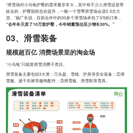
“滑雪场对小乌龟护臀的需求量非常大，其中有不少人滑雪还是带
娃去的，护臀损耗也在提升，一般一个雪季滑雪场会进2-3次大
货。”杨厂长说，目前合作中的30多个滑雪场承包了3/5的订单，
“去年冬天卖了10万套护臀，今年销量预估至少增长30%。”
03、
滑雪装备
规模超百亿 消费场景里的淘金场
“小乌龟”只能算滑雪消费子类目。
滑雪装备主要包括3大类：①头盔、雪镜、护具等安全装备；②滑
雪服、速干衣裤等服饰配件；③滑雪板、滑雪鞋等雪具。