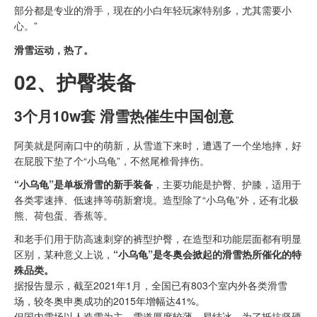
部分都是专业的滑手，现在的小白年轻玩家特别多，尤其需要小
心。”
滑雪运动，热了。
02、
护臀装备
3个月10w套 滑雪热催生中国创意
阿美就是阿南口中的萌新，从雪道下来时，遭遇了一个坐地摔，好
在屁股下垫了个“小乌龟”，不然尾椎骨摔伤。
“小乌龟”是单板滑雪的新手装备
，主要功能是护臀、护膝，适用于
各类零速摔、低速摔等萌新窘境。造型除了“小乌龟”外，还有北极
熊、荷包蛋、香蕉等。
和老手们用于防高速刺穿的裤型护臀，在造型和功能层面都有明显
区别，某种意义上说，
“小乌龟”是冬奥会掀起的滑雪热所催化的特
殊品类。
据报告显示，截至2021年1月，全国已有803个室内外各类滑雪
场，较冬奥申奥成功的2015年增幅达41%。
但国内雪场以人造雪为主，雪道厚度较薄、易结冰。为了抵抗坚硬