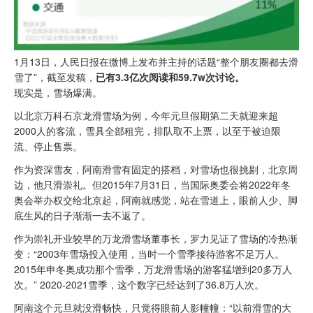
1月13日，人民日报在微博上发布并主持的话题“整个朋友圈都去滑
雪了”，截至发稿，
已有3.3亿次阅读和59.7w次讨论。
现实是，雪场爆满。
以北京万科石京龙滑雪场为例，今年元旦假期第二天就迎来超
2000人的客流，雪具全部租完，排队取不上票，以至于被迫限
流、停止售票。
作为资深雪友，阿南滑雪有固定的搭档，对雪场也很挑剔，北京周
边，他只滑崇礼。但2015年7月31日，当国际奥委会将2022年冬
奥会举办权交给北京起，阿南就感觉，站在雪道上，眼前人少、脚
底生风的日子渐渐一去不返了。
作为崇礼开业较早的万龙滑雪场董事长，罗力见证了雪场的冷热渐
变：“2003年雪场投入使用，当时一个雪季接待游客不足万人。
2015年申冬奥成功那个雪季，万龙滑雪场的游客猛增到20多万人
次。” 2020-2021雪季，这个数字已经达到了36.8万人次。
阿南这个元旦就没滑畅快，只觉得眼前人影幢幢：“以前滑雪的大