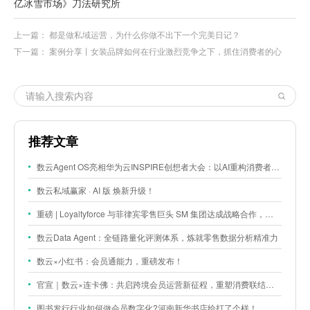
亿冰雪市场》刀法研究所
上一篇：
都是做私域运营，为什么你做不出下一个完美日记？
下一篇：
案例分享丨女装品牌如何在行业激烈竞争之下，抓住消费者的心
推荐文章
数云Agent OS亮相华为云INSPIRE创想者大会：以AI重构消费者运营与零售营销新范式
数云私域赢家 · AI 版 焕新升级！
重磅 | Loyaltyforce 与菲律宾零售巨头 SM 集团达成战略合作，携手开启 SMAC 会员数智化运营新征程
数云Data Agent：全链路量化评测体系，炼就零售数据分析精准力
数云×小红书：会员通能力，重磅发布！
官宣｜数云×连卡佛：共启跨境会员运营新征程，重塑消费联结新体验
图书发行行业如何做会员数字化?河南新华书店给打了个样！