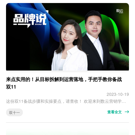
来点实用的！从目标拆解到运营落地，手把手教你备战
双11
2023-10-19
这份双11备战步骤和实操要点，请查收！ 欢迎来到数云营销学院2023全渠道消费者运营直播公开课第五期，本期关键词：备战双11。 我们邀请到数云营销学院的两位资深讲师，结合双11的新节奏、新机制，全面分享数云的新解法，包括大促期间 · 怎样快速积累人群资产？ · 如何把握会员运营节奏？ · 怎么合理设定目标、拆解目标？ · 数据如何赋能复购、驱动增长？ …… 如果您错过了直播，可以添加数仔企业微信观…
查看全文
双十一