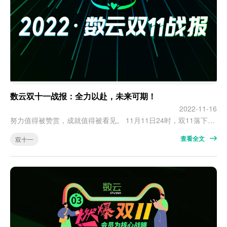
数云双十一战报：全力以赴，未来可期！
2022-11-16
努力值得被赞赏，成就值得被看见。 11月11日24时，双11落下大幕。 每年双11，都有数十亿包裹飞向消费者。这背后，承载着商家对生意高峰的期待，也有消费者对生活的希冀。 在过去的一个月，无论是消费者、品牌商家，还是服务商，都铆足了劲迎接这场“盛会”，诸多商家的销售纪录被一再刷新。 对消费者而言，双11是一场“剁手的狂欢”； 对品牌商家而言，双11是一场大考，商品、营销、物流都是“艰难的挑战”； …
查看全文
双十一