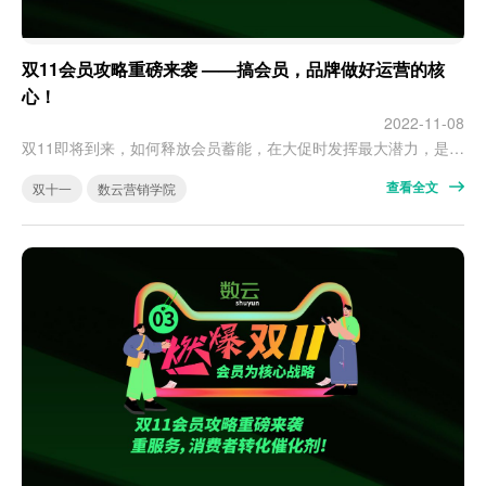
双11会员攻略重磅来袭 ——搞会员，品牌做好运营的核
心！
2022-11-08
双11即将到来，如何释放会员蓄能，在大促时发挥最大潜力，是商家在这个时间点最关注的问题。 如何赢！如何更好以“会员经营”策略，制胜双11！数云陪着你。 第一期，我们带大家了解为何要“搞会员”？ 随着2021年《个保法》出台，各平台运营重心有了明显的调整。这些调整和变化，都决定了品牌会员成为运营的核心。 会员拥有着合法的运营身份、丰富的权益体验，更有助于品牌的跨平台打通&全渠道运营。 关键动…
查看全文
双十一
数云营销学院