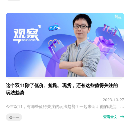
这个双11除了低价、抢跑、现货，还有这些值得关注的
玩法趋势
2023-10-27
今年双11，有哪些值得关注的玩法趋势？一起来听听他的观点。 前言 今年的双11开始得比以往要早。10月18日，快手就快人一手，率先预售，然后是抖音和小红书、再是京东、天猫等，到发稿的今日，双11的热闹已初成气候。 作为数云奋战在双11一线的运营老兵，Stephen的双11开始得更早，从8月中旬着手，最晚到10月第一周，他和他的团队已完成了大促campaign的所有前期工作，包括目标的设定和拆解、活…
查看全文
双十一