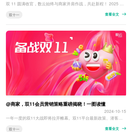
双 11 圆满收官，数云始终与商家并肩作战，共赴新程！ 2025 年天猫双 11 正式落下帷幕。这场双 11，以 “ AI + 即时消费 ” 为双重引擎，开辟全新增量场域、带来多元消费体验，为消费市场注入澎湃活力与繁荣新可能。 历经十余载沉淀，双 11 早已成为行业新趋势的风向标，更是品牌抢占关键增量的核心战场。从 2011 到 2025 年，数云深耕行业十余载，始终与商家 “战在一起”，以全方位…
查看全文
双十一
@商家，双11会员营销策略重磅揭晓！一图读懂
2024-10-15
一年一度的双11大战即将拉开帷幕。双11平台最新政策、潜客流转以及会员转化是商家们备战双11高频关注的话题。 ·新机会、新节奏、新流量，到底在哪里？ ·如何优化策略实现潜在客户的高效转化？ ·如何布局关键词场景挖掘流量蓝海？ ·如何高效营销运营实现种收一体？ 早布局的商家，早得先机。在转瞬即逝的机会前，主动出击，就是最好的防守。 为助力商家高效迎战双11，激活会员潜力、撬动增量红利，数云正式拉开双…
查看全文
双十一