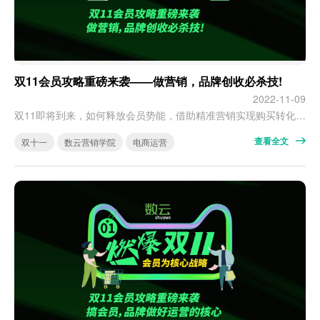
双11会员攻略重磅来袭——做营销，品牌创收必杀技!
2022-11-09
双11即将到来，如何释放会员势能，借助精准营销实现购买转化，修炼品牌创收“必杀技”？ 关键动作一：人群精细化分层 营销，是企业必须要做的一件事。 在数仔看来，营销不是不计成本的通投，而是精准化的人群营销。精准营销的前提，就是人群的精细化分层。 数云数据赢家的人群工坊、人群营销提供数十种划分人群维度及人群组合计算方式，帮助品牌实现营销对象的精细化分层。 其中，订单查询的【汇总指标】为数据赢家一大特有…
查看全文
双十一
数云营销学院
电商运营