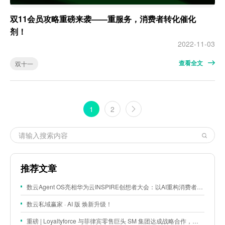
双11会员攻略重磅来袭——重服务，消费者转化催化
剂！
2022-11-03
查看全文
双十一
1
2
推荐文章
数云Agent OS亮相华为云INSPIRE创想者大会：以AI重构消费者运营与零售营销新范式
数云私域赢家 · AI 版 焕新升级！
重磅 | Loyaltyforce 与菲律宾零售巨头 SM 集团达成战略合作，携手开启 SMAC 会员数智化运营新征程