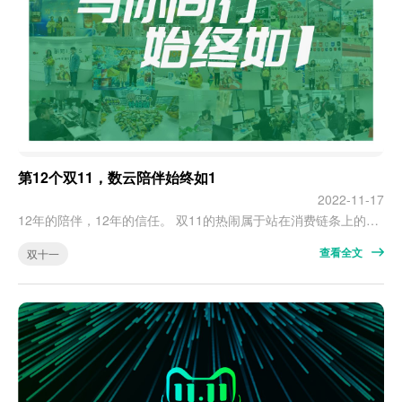
第12个双11，数云陪伴始终如1
2022-11-17
12年的陪伴，12年的信任。 双11的热闹属于站在消费链条上的所有人。 明面上：阿里、京东等搭起台、请了“角儿”，锣声响、鼓点密，好戏正开场；消费者用好价解锁瞩目已久的心头好物，商家发力创下一个又一个业绩高峰。 在幕后：看得见的是快递用滚滚车轮串起“钱”和“货”两头的期待，看不见的是服务商用服务和技术张起大网，兜住海量的订单和需求。 今年是数云护航客户的第12个双11，从5个商家到7000+品牌，…
查看全文
双十一