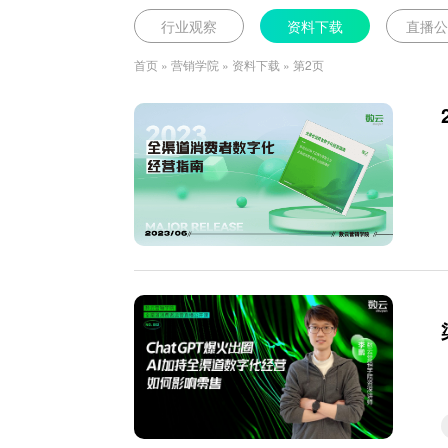
行业观察
资料下载
直播
首页
»
营销学院
»
资料下载
»
第2页