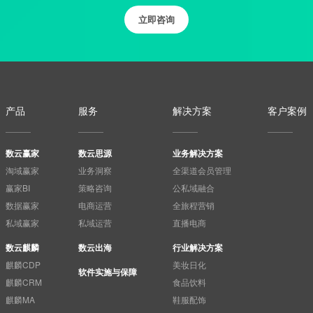
立即咨询
产品
服务
解决方案
客户案例
数云赢家
数云思源
业务解决方案
淘域赢家
业务洞察
全渠道会员管理
赢家BI
策略咨询
公私域融合
数据赢家
电商运营
全旅程营销
私域赢家
私域运营
直播电商
数云麒麟
数云出海
行业解决方案
麒麟CDP
美妆日化
软件实施与保障
麒麟CRM
食品饮料
麒麟MA
鞋服配饰