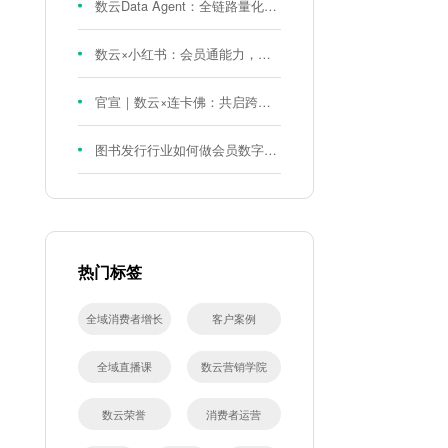
数云Data Agent：全链路量化评测体系，炼就零售数据分析精准力
数云×小红书：会员通能力，重磅发布！
官宣｜数云×连卡佛：共启跨境会员运营新征程，重塑消费联结新体验
图书发行行业如何做会员数字化?河南新华书店给打了个样！
热门标签
全域消费者增长
客户案例
全域直播课
数云营销学院
数云荣誉
消费者运营