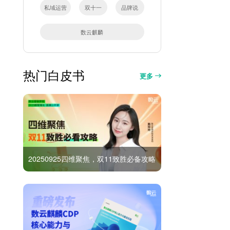
私域运营
双十一
品牌说
数云麒麟
热门白皮书
更多
20250925四维聚焦，双11致胜必备攻略