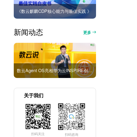
《数云麒麟CDP核心能力与最佳实践 》
新闻动态
更多
数云Agent OS亮相华为云INSPIRE创想者大会：以AI重构消费者运营与零售营销新范式
关于我们
扫码关注
扫码咨询