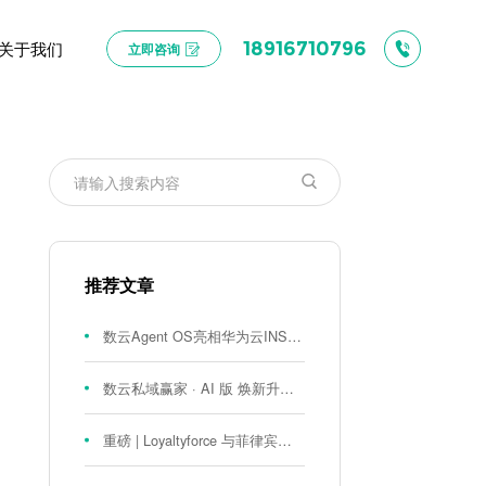
关于我们
18916710796
立即咨询
推荐文章
数云Agent OS亮相华为云INSPIRE创想者大会：以AI重构消费者运营与零售营销新范式
数云私域赢家 · AI 版 焕新升级！
重磅 | Loyaltyforce 与菲律宾零售巨头 SM 集团达成战略合作，携手开启 SMAC 会员数智化运营新征程