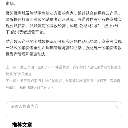
市场。
微盟微商城及智慧零售解决方案的商家，通过结合使用数云产品，
能够快速打造企业级的
消费者运营系统
，并通过自有小程序商城实
现公域拓新、私域沉淀的高效经营，构建“公域+私域”、“线上+线
下”的消费者运营平台。
结合数云产品的全域数据沉淀分析和
营销自动化
功能，商家可实现
一站式的消费者全
生命周期管理
与营销互动，强化统一的消费者数
据资产管理和运营能力。
上一篇：
数云李钢：服务了7000家品牌后，我们总结了全域消费者增长价值
挖掘的7大关键点
下一篇：
数云客户案例丨1年2轮融资，年沉淀私域运营用户近百万，客单提
升80%，秋田满满做对了什么？
推荐文章