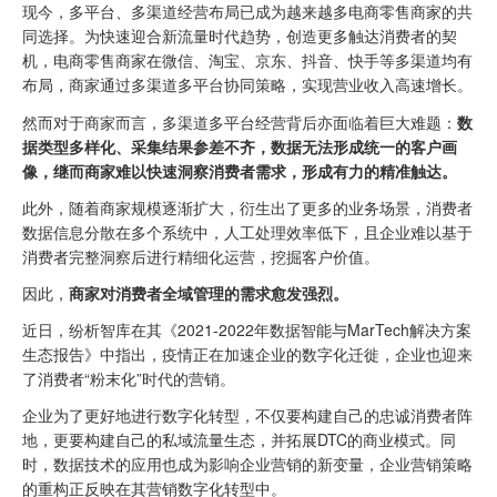
现今，多平台、多渠道经营布局已成为越来越多电商零售商家的共
同选择。为快速迎合新流量时代趋势，创造更多触达消费者的契
机，电商零售商家在微信、淘宝、京东、抖音、快手等多渠道均有
布局，商家通过多渠道多平台协同策略，实现营业收入高速增长。
然而对于商家而言，多渠道多平台经营背后亦面临着巨大难题：
数
据类型多样化、采集结果参差不齐，数据无法形成统一的客户画
像，继而商家难以快速洞察消费者需求，形成有力的精准触达。
此外，随着商家规模逐渐扩大，衍生出了更多的业务场景，消费者
数据信息分散在多个系统中，人工处理效率低下，且企业难以基于
消费者完整洞察后进行
精细化运营
，挖掘客户价值。
因此，
商家对消费者全域管理的需求愈发强烈。
近日，纷析智库在其《2021-2022年数据智能与MarTech解决方案
生态报告》中指出，疫情正在加速企业的数字化迁徙，企业也迎来
了消费者“粉末化”时代的营销。
企业为了更好地进行数字化转型，不仅要构建自己的忠诚消费者阵
地，更要构建自己的私域流量生态，并拓展DTC的商业模式。同
时，数据技术的应用也成为影响企业营销的新变量，企业营销策略
的重构正反映在其营销数字化转型中。