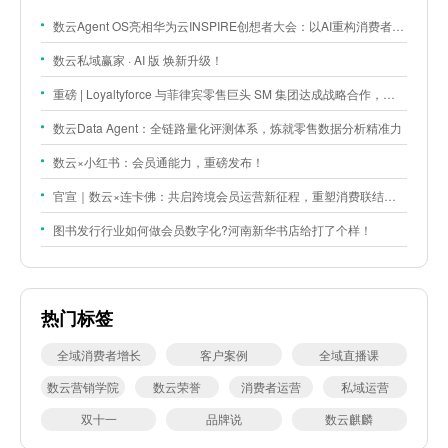
数云Agent OS亮相华为云INSPIRE创想者大会：以AI重构消费者运营与零售营销新范式
数云私域赢家 · AI 版 焕新升级！
重磅 | Loyaltyforce 与菲律宾零售巨头 SM 集团达成战略合作，携手开启 SMAC 会员数智化运营新征程
数云Data Agent：全链路量化评测体系，炼就零售数据分析精准力
数云×小红书：会员通能力，重磅发布！
官宣｜数云×连卡佛：共启跨境会员运营新征程，重塑消费联结新体验
图书发行行业如何做会员数字化?河南新华书店给打了个样！
热门标签
全域消费者增长
客户案例
全域直播课
数云营销学院
数云荣誉
消费者运营
私域运营
双十一
品牌说
数云麒麟