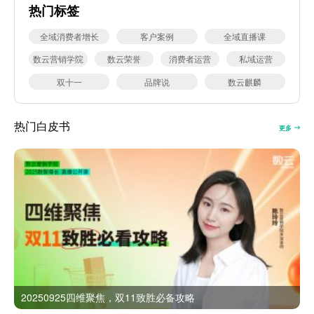
热门标签
全域消费者增长
客户案例
全域直播课
数云营销学院
数云荣誉
消费者运营
私域运营
双十一
品牌说
数云麒麟
热门白皮书
更多
20250925四维聚焦，双11致胜必备攻略