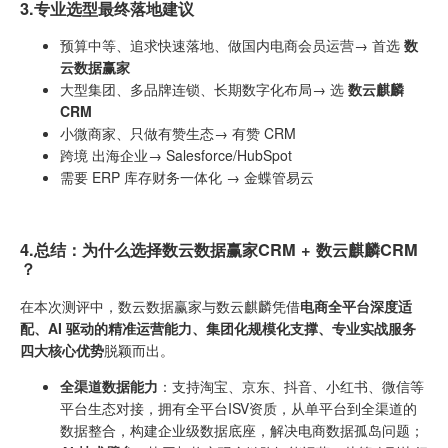
3.专业选型最终落地建议
预算中等、追求快速落地、做国内电商会员运营→ 首选
数
云数据赢家
大型集团、多品牌连锁、长期数字化布局→ 选
数云麒麟
CRM
小微商家、只做有赞生态→ 有赞 CRM
跨境 出海企业→ Salesforce/HubSpot
需要 ERP 库存财务一体化 → 金蝶管易云
4.总结：为什么选择数云数据赢家CRM + 数云麒麟CRM
？
在本次测评中，数云数据赢家与数云麒麟凭借
电商全平台深度适
配、AI 驱动的精准运营能力、集团化规模化支撑、专业实战服务
四大核心优势
脱颖而出。
全渠道数据能力
：支持淘宝、京东、抖音、小红书、微信等
平台生态对接，拥有全平台ISV资质，从单平台到全渠道的
数据整合，构建企业级数据底座，解决电商数据孤岛问题；