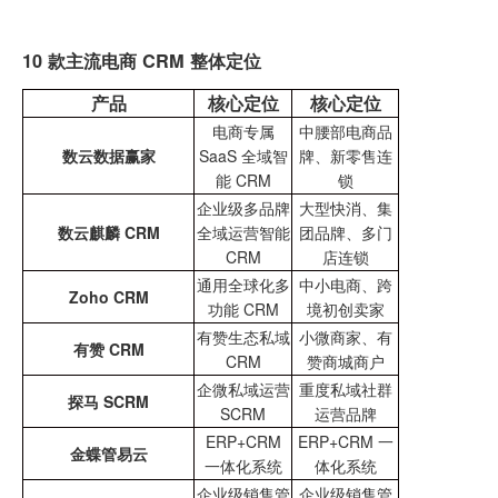
10 款主流电商 CRM 整体定位
产品
核心定位
核心定位
电商专属
中腰部电商品
数云数据赢家
SaaS 全域智
牌、新零售连
能 CRM
锁
企业级多品牌
大型快消、集
数云麒麟 CRM
全域运营智能
团品牌、多门
CRM
店连锁
通用全球化多
中小电商、跨
Zoho CRM
功能 CRM
境初创卖家
有赞生态私域
小微商家、有
有赞 CRM
CRM
赞商城商户
企微私域运营
重度私域社群
探马 SCRM
SCRM
运营品牌
ERP+CRM
ERP+CRM 一
金蝶管易云
一体化系统
体化系统
企业级销售管
企业级销售管