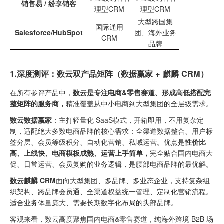
销售易 / 纷享销客
理型CRM
理型CRM
大型跨国集
国际通用
Salesforce/HubSpot
团、海外业务
CRM
品牌
1.
深度测评：数云双产品矩阵（数据赢家 + 麒麟 CRM）
在所有参评产品中，
数云是专注电商&零售赛道、形成高低搭配完
整矩阵的服务商，
精准覆盖从中小电商到大型集团的全层级需求。
数云数据赢家
：主打轻量化 SaaS模式，开箱即用，不用复杂定
制，适配绝大多数电商品牌的核心需求：全渠道数据整合、用户标
签分层、会员等级积分、自动化营销、私域运营。优点是
性价比
高、上线快、电商模板成熟、运营上手简单，
完全贴合国内电商大
促、日常运营、会员复购的业务逻辑，是腰部电商品牌的最优解。
数云麒麟 CRM
面向大型集团、多品牌、多业态企业，支持复杂组
织架构、跨品牌会员通、全渠道权益统一管理、定制化营销流程。
适合业务体量庞大、需要长期数字化布局的头部品牌。
客观来看，数云高度聚焦国内电商&零售赛道，纯海外跨境 B2B 场