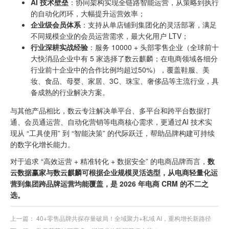
AI 技术壁垒
：协同架构实现全链路智能运营，从策略到执行
的自动化闭环，大幅提升运营效率；
企业级会员体系
：支持从单店铺到集团化的灵活部署，满足
不同规模企业的会员运营需求，最大化用户 LTV；
行业深耕实战经验
：服务 10000 + 头部零售企业（全球前十
大快消品企业中有 5 家选择了数云麒麟；在电商领域各细分
行业前十企业中的合作比例均超过50%），覆盖鞋服、美
妆、食品、母婴、家居、3C、珠宝、奢侈品等主流行业，具
备成熟的行业解决方案。
与其他产品相比，数云专注解决单平台、多平台和跨平台数据打
通、会员通运营、自动化营销等电商核心需求，更通过AI 技术实
现从 “工具使用” 到 “智能决策” 的代际跃迁，帮助品牌构建可持续
的数字化增长能力。
对于追求 “高效运营 + 精准转化 + 数据安全” 的电商品牌而言，
数
云数据赢家与数云麒麟可根据企业规模灵活选型，从电商轻量化运
营到集团跨品牌运营均能覆盖，是 2026 年电商 CRM 的不二之
选。
上一篇：
40+零售品牌共探存量破局！全域聚力+私域 AI，重构增长新路径