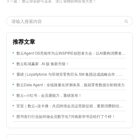
下一篇：
数云荣获妙可蓝多、浙江省物联网双项大奖！
推荐文章
数云Agent OS亮相华为云INSPIRE创想者大会：以AI重构消费者运营与零售营销新范式
数云私域赢家 · AI 版 焕新升级！
重磅 | Loyaltyforce 与菲律宾零售巨头 SM 集团达成战略合作，携手开启 SMAC 会员数智化运营新征程
数云Data Agent：全链路量化评测体系，炼就零售数据分析精准力
数云×小红书：会员通能力，重磅发布！
官宣｜数云×连卡佛：共启跨境会员运营新征程，重塑消费联结新体验
图书发行行业如何做会员数字化?河南新华书店给打了个样！