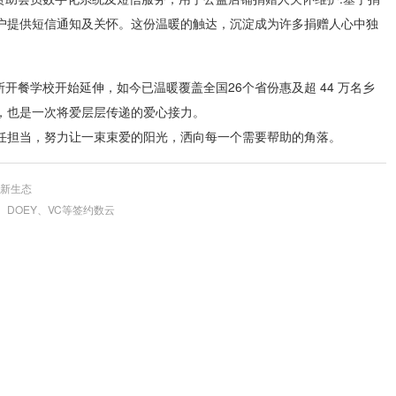
户提供短信通知及关怀。这份温暖的触达，沉淀成为许多捐赠人心中独
一所开餐学校开始延伸，如今已温暖覆盖全国26个省份惠及超 44 万名乡
，也是一次将爱层层传递的爱心接力。
任担当，努力让一束束爱的阳光，洒向每一个需要帮助的角落。
营新生态
UAI、DOEY、VC等签约数云