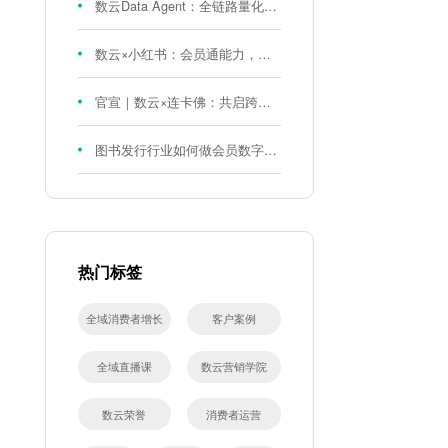
数云Data Agent：全链路量化评测体系，炼就零售数据分析精准力
数云×小红书：会员通能力，重磅发布！
官宣｜数云×连卡佛：共启跨境会员运营新征程，重塑消费联结新体验
图书发行行业如何做会员数字化?河南新华书店给打了个样！
热门标签
全域消费者增长
客户案例
全域直播课
数云营销学院
数云荣誉
消费者运营