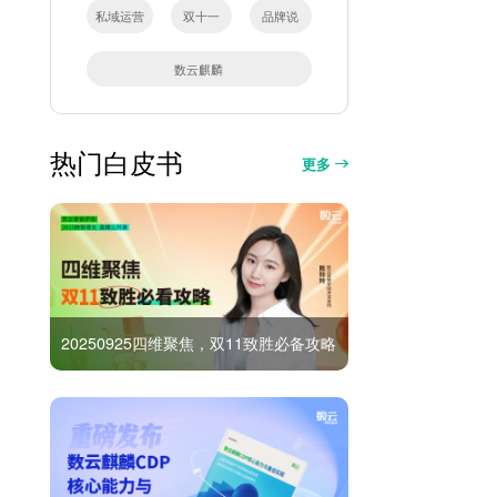
私域运营
双十一
品牌说
数云麒麟
热门白皮书
更多
20250925四维聚焦，双11致胜必备攻略