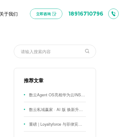
关于我们
18916710796
立即咨询
推荐文章
数云Agent OS亮相华为云INSPIRE创想者大会：以AI重构消费者运营与零售营销新范式
数云私域赢家 · AI 版 焕新升级！
重磅 | Loyaltyforce 与菲律宾零售巨头 SM 集团达成战略合作，携手开启 SMAC 会员数智化运营新征程