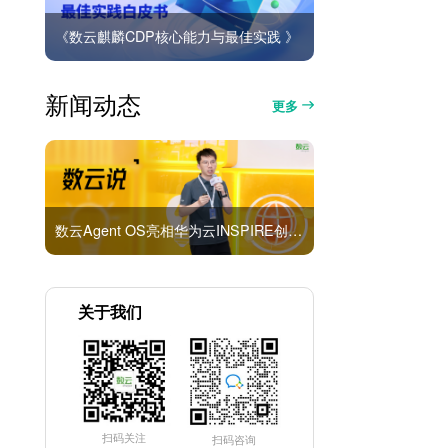
《数云麒麟CDP核心能力与最佳实践 》
新闻动态
更多
数云Agent OS亮相华为云INSPIRE创想者大会：以AI重构消费者运营与零售营销新范式
关于我们
扫码关注
扫码咨询