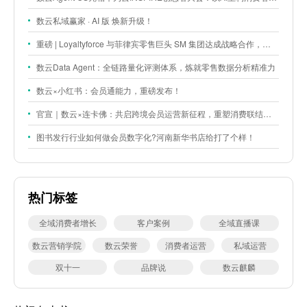
数云私域赢家 · AI 版 焕新升级！
重磅 | Loyaltyforce 与菲律宾零售巨头 SM 集团达成战略合作，携手开启 SMAC 会员数智化运营新征程
数云Data Agent：全链路量化评测体系，炼就零售数据分析精准力
数云×小红书：会员通能力，重磅发布！
官宣｜数云×连卡佛：共启跨境会员运营新征程，重塑消费联结新体验
图书发行行业如何做会员数字化?河南新华书店给打了个样！
热门标签
全域消费者增长
客户案例
全域直播课
数云营销学院
数云荣誉
消费者运营
私域运营
双十一
品牌说
数云麒麟