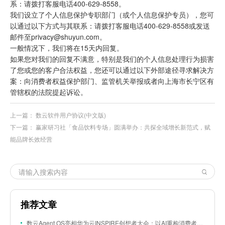
系：请拨打客服电话400-629-8558。
我们设立了个人信息保护专职部门（或个人信息保护专员），您可
以通过以下方式与其联系：请拨打客服电话400-629-8558或发送
邮件至privacy@shuyun.com。
一般情况下，我们将在15天内回复。
如果您对我们的回复不满意，特别是我们的个人信息处理行为损害
了您或您的客户合法权益，您还可以通过以下外部途径寻求解决方
案：向消费者权益保护部门、监管机关举报或者向上海市长宁区有
管辖权的法院提起诉讼。
上一篇：
数云软件用户协议(中文版)
下一篇：
赢家研习社「食品饮料专场」圆满举办：共探全域增长新范式，赋
能品牌长效经营
推荐文章
数云Agent OS亮相华为云INSPIRE创想者大会：以AI重构消费者运营与零售营销新范式