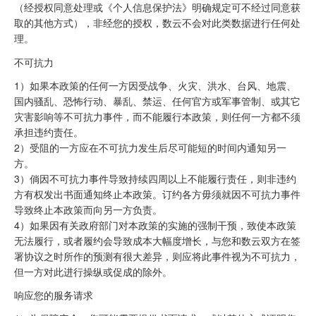
（经授权同意处理或《个人信息保护法》明确规定可不经过同意获
取的其他方式），非经您的授权，数云不会对此类数据进行任何处
理。
不可抗力
1）如果本政策的任何一方因受战争、火灾、洪水、台风、地震、
国内骚乱、恐怖行动、暴乱、禁运、任何官方或军事管制、或其它
灾害影响等不可抗力事件，而不能履行本政策，则任何一方都不须
承担违约责任。
2）受阻的一方应在不可抗力发生后尽可能短的时间内通知另一
方。
3）倘因不可抗力事件导致持续四周以上不能履行责任，则非违约
方有权发出书面通知终止本政策。订约各方毋须就因不可抗力事件
导致终止本政策而向另一方负责。
4）如果因有关政府部门对本政策的实施的强制干预，致使本政策
无法履行，或者履约会导致成本大幅度增长，与您和数云双方在签
署协议之时所作的预测有很大差异，则应将此事件视为不可抗力，
但一方对此进行操纵或促成的除外。
响应您的服务请求