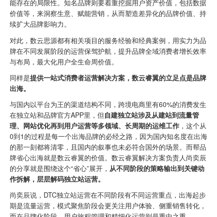
能存在的局限性。知名品牌则要着重挖掘用户资产价值，包括数据
价值等，来洞察生意、赋能营销，从而塑造差异化的品牌价值、持
续扩大品牌影响力。
对此，数云思源都有相关项目的服务经验和经典案例，用实力为品
牌在不同发展阶段的运营保驾护航，提升品牌全域消费者增长效率
与布局，最大化用户全生命周价值。
同样是
提供一站式消费者运营解决方案，数云睿翼的立足点是品牌
出海。
与国内以平台为王的渠道结构不同，跨境电商里有60%的消费发生
在独立站和品牌官方APP里，但
自建独立站涉及从建站到流量管
理、网站优化再到用户运营等多领域、长周期的运维工作
，这个从
0到1的过程是每一个出海品牌的必经之路，因为国内知名度在出海
的那一刻都将清零，且国内的叙事也未必符合国外的场景。而帮品
牌省心出海就是数云睿翼的价值。数云睿翼解决方案负责人尚奕辰
的分享就是围绕这个“省心”展开，
从不同阶段的策略输出到关键动
作拆解，层层解码独立站运营。
尚奕辰说，DTC独立站运营在不同阶段有不同运营重点，出海起步
期是流量运营，模式聚焦阶段会更关注用户体验、侧重销售转化，
而在品牌化阶段，用户旅程管理和精细化运营则是重中之重。