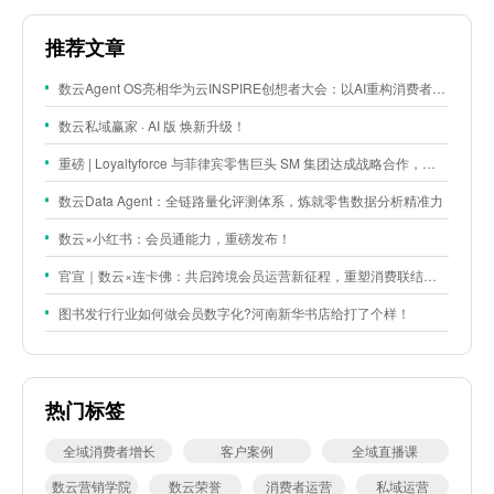
推荐文章
数云Agent OS亮相华为云INSPIRE创想者大会：以AI重构消费者运营与零售营销新范式
数云私域赢家 · AI 版 焕新升级！
重磅 | Loyaltyforce 与菲律宾零售巨头 SM 集团达成战略合作，携手开启 SMAC 会员数智化运营新征程
数云Data Agent：全链路量化评测体系，炼就零售数据分析精准力
数云×小红书：会员通能力，重磅发布！
官宣｜数云×连卡佛：共启跨境会员运营新征程，重塑消费联结新体验
图书发行行业如何做会员数字化?河南新华书店给打了个样！
热门标签
全域消费者增长
客户案例
全域直播课
数云营销学院
数云荣誉
消费者运营
私域运营