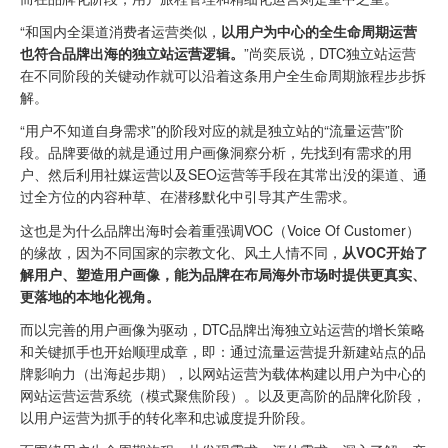
“和国内全渠道消费者运营类似，
以用户为中心的全生命周期运营
也符合品牌出海的独立站运营逻辑。
”尚奕辰说，DTC独立站运营
在不同阶段的关键动作就可以沿着这条用户全生命周期旅程步步拆
解。
“用户不知道自身需求”的阶段对应的就是独立站的“流量运营”阶
段。品牌要做的就是通过用户画像洞察分析，先找到有需求的用
户、然后利用社媒运营以及SEO运营等手段在其常出没的渠道、通
过全方位的内容种草、在潜移默化中引导其产生需求。
这也是为什么品牌出海时会着重强调VOC（Voice Of Customer）
的缘故，因为不同国家的宗教文化、风土人情不同，
从VOC开始了
解用户、塑造用户画像，能为品牌在布局海外市场时提供更真实、
更落地的本地化视角。
而以完善的用户画像为驱动，DTC品牌出海独立站运营的增长策略
和关键抓手也开始顺理成章，即：通过流量运营提升新建站点的品
牌影响力（出海起步期），以网站运营为载体构建以用户为中心的
网站运营运营系统（模式聚焦阶段）。以及更高阶的品牌化阶段，
以用户运营为抓手的转化率和忠诚度提升阶段。