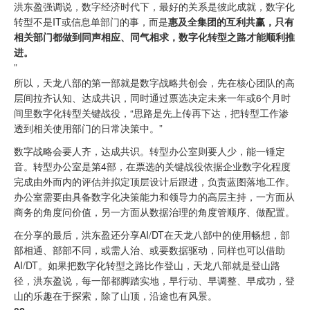
洪东盈强调说，数字经济时代下，最好的关系是彼此成就，数字化
转型不是IT或信息单部门的事，而是
惠及全集团的互利共赢，只有
相关部门都做到同声相应、同气相求，数字化转型之路才能顺利推
进。
”
所以，天龙八部的第一部就是数字战略共创会，先在核心团队的高
层间拉齐认知、达成共识，同时通过票选决定未来一年或6个月时
间里数字化转型关键战役，“思路是先上传再下达，把转型工作渗
透到相关使用部门的日常决策中。”
数字战略会要人齐，达成共识。转型办公室则要人少，能一锤定
音。转型办公室是第4部，在票选的关键战役依据企业数字化程度
完成由外而内的评估并拟定顶层设计后跟进，负责蓝图落地工作。
办公室需要由具备数字化决策能力和领导力的高层主持，一方面从
商务的角度问价值，另一方面从数据治理的角度管顺序、做配置。
在分享的最后，洪东盈还分享AI/DT在天龙八部中的使用畅想，部
部相通、部部不同，或需人治、或要数据驱动，同样也可以借助
AI/DT。如果把数字化转型之路比作登山，天龙八部就是登山路
径，洪东盈说，每一部都脚踏实地，早行动、早调整、早成功，登
山的乐趣在于探索，除了山顶，沿途也有风景。