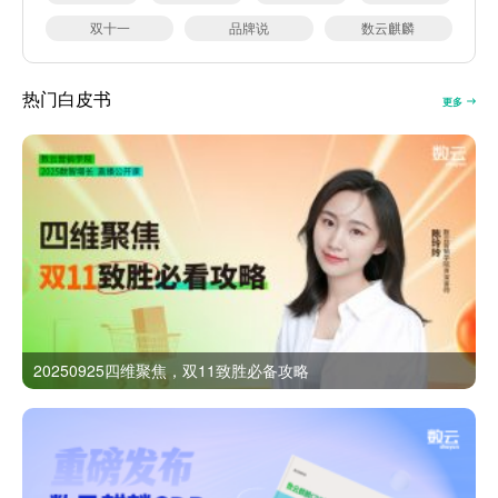
双十一
品牌说
数云麒麟
热门白皮书
更多
20250925四维聚焦，双11致胜必备攻略