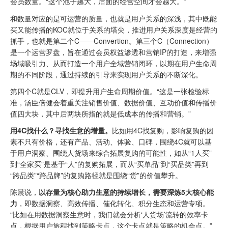
会员数量。“这个池子越大，后面的经营空间才会越大。”
和数量对应的是可运营的质量，也就是用户关系的深浅，其中既能
买又能传播的KOC就位于关系的塔尖，推进用户关系深度是经营的
抓手，也就是第二个C——Convertion。第三个C（Connection）
是一个运营罗盘，旨在通过会员权益渗透和营销IP的打造，来增强
场域吸引力、从而打造一个用户全域营销闭环，以期在用户生命周
期的不同阶段，通过持续的引导来实现用户关系的不断深化。
第四个C就是CLV，即提升用户生命周期价值。“这是一张检验标
准，汤臣倍健会着重关注销售价值、数据价值、互动价值和传播价
值四大块，其中后两块所指的就是低成本的传播和营销。”
用4C找什么？寻找生意的增量。
比如用4C找复购，影响复购的因
素不只有价格，还有产品、活动、体验、口碑，围绕4C就可以基
于用户洞察、围绕人货场来综合拓展复购的可能性，如从“1人买”
到“全家买”是基于“人”的复购拓展，而从“买单品”到“买品类”再到
“跨品类”“跨品牌”的复购路径就是围绕“货”的价值攀升。
陈晨说，
以存量为核心助力生意的持续增长，需要深炼5大核心能
力
，即数据洞察、高效传播、催化转化、积分生态和运营专项。
“比如在用数据洞察生意时，我们就会分析‘人货场’流转的效率卡
点，根据用户旅程找到策略卡点，这个卡点就是策略的机会点。”