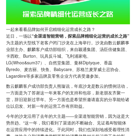
一起来看看品牌如何开启精细化运营成长之路？
近日，一场以
“全渠道智能营销，探索
品牌精细化运营的成长之路”
为主题的大型线下老客户闭门沙龙在上海举行。沙龙由数云麒麟事
业部主办、麒麟客户成功部组织，来自颖通集团、汤臣倍健集团、
卡西欧、Burton、玩具反斗城、飞利浦家电、
LG(Whoo&sum37）、自然堂集团、曼林Diptyque、香蕊
Byredo、麦吉丽、快鱼、Babycare、苏格兰麦芽威士忌协会、
Lagardère等多家品牌及零售企业方代表受邀参加。
数云麒麟客户成功部负责人熊璇说，年底沙龙是数云的惯例活动，
一方面是为了答谢这一年来客户的支持和包容，新老朋友齐聚一
堂，辞旧迎新过早年。另一方面也是希望所邀请嘉宾的分享能给诸
位以启发、对新一年的运营工作有所助益。
今年的沙龙沿用了去年的大主题——全渠道智能营销，因为这是大
势所趋。“这一年，我们看到了渠道的不断融合、见证着AI智能体
在运营应用中的持续进化。于此同时，我们也深刻地感受着理性消