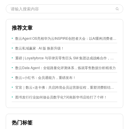
推荐文章
数云Agent OS亮相华为云INSPIRE创想者大会：以AI重构消费者运营与零售营销新范式
数云私域赢家 · AI 版 焕新升级！
重磅 | Loyaltyforce 与菲律宾零售巨头 SM 集团达成战略合作，携手开启 SMAC 会员数智化运营新征程
数云Data Agent：全链路量化评测体系，炼就零售数据分析精准力
数云×小红书：会员通能力，重磅发布！
官宣｜数云×连卡佛：共启跨境会员运营新征程，重塑消费联结新体验
图书发行行业如何做会员数字化?河南新华书店给打了个样！
热门标签