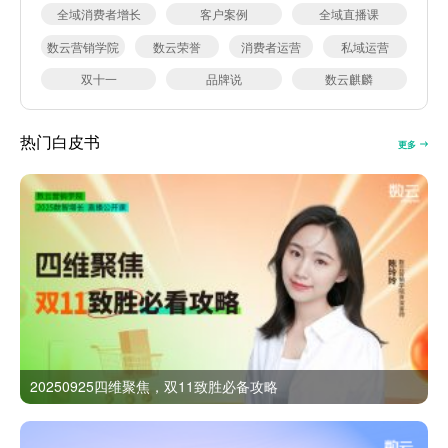
全域消费者增长
客户案例
全域直播课
数云营销学院
数云荣誉
消费者运营
私域运营
双十一
品牌说
数云麒麟
热门白皮书
更多
20250925四维聚焦，双11致胜必备攻略