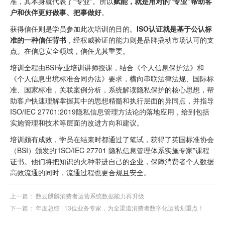
准，其本身就代表了“专业”。所以
赋能，就是用对的“专业”帮助客
户和伙伴更好做事、把事做好
。
获得信任则是学员参加此次培训的目的。
ISO认证就是基于公认标
准的一种信任背书
，经权威验证的能力则是品牌撬动市场认可的支
点。在信息安全领域，信任尤其重要。
培训全程由BSI专业培训讲师授课，结合《个人信息保护法》和
《个人信息出境标准合同办法》要求，横向串联法律法规、国际标
准、国家标准，关联案例分析，系统解读隐私保护的核心思想，帮
助客户快速理解掌握其中的思想精髓和执行层面的异同点，并指导
ISO/IEC 27701:2019隐私信息管理方法论的落地应用，给到包括
实施管理和技术等层面的改进方向和建议。
培训颇有成效，学员在结束时都通过了笔试，获得了英国标准协会
（BSI）颁发的“ISO/IEC 27701 隐私信息管理体系实施专家”课程
证书。他们将把知识的火种带进自己的企业，保障消费者个人数据
高效流通的同时，流通过程也更合规且安全。
上一篇：
数云麒麟消费者运营系统数据能力再升级
下一篇：
年度总结 | 13位业务专家，为全渠道消费者数字化运营划重点！