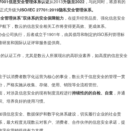
C 27001信息安全管理体系认证
从2013
升版至2022
，与此同时，将原有的
体系正式升级为
ISO/IEC 27701:2019隐私安全管理体系
。
安全管理体系”双体系的安全保障能力
，在提升经营品质、强化信息安全
护航下，数云的信息安全相关工作将变得更高效、更成体系。
协会公司执行，后者成立于1901年，由其倡导和制定的ISO系列管理标
准研发和国际认证评审服务提供商。
数云的认证工作，尤其是数云人所展现出的高职业素养，如高度的信息安全
注于以消费者数字化运营为核心的事业，数云关于信息安全的管理一贯
分，严格实施从收集、存储、使用、销毁等全流程管控。
面，对涉及信息安全的现有制度流程进行
持续性的的自检、自查
，并通
识、培养良好的使用习惯。
加强信息安全、数据保护和数字化体系建设，切实履行企业的社会责
系，最大程度兑现数云对客户、消费者、合作伙伴的信息安全承诺，提
数字化营销提供有力支撑。