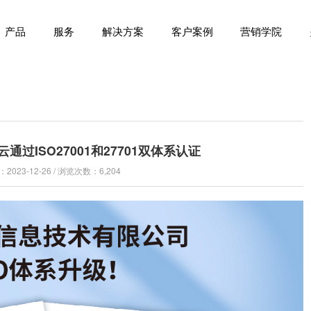
产品
服务
解决方案
客户案例
营销学院
过ISO27001和27701双体系认证
023-12-26 / 浏览次数：6,204