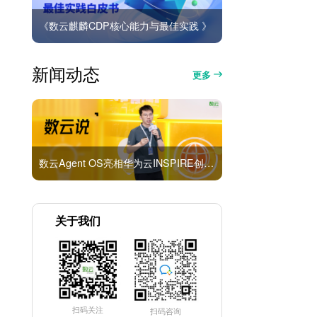
《数云麒麟CDP核心能力与最佳实践 》
新闻动态
更多
数云Agent OS亮相华为云INSPIRE创想者大会：以AI重构消费者运营与零售营销新范式
关于我们
扫码关注
扫码咨询