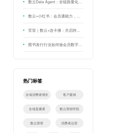
数云Data Agent：全链路量化评测体系，炼就零售数据分析精准力
数云×小红书：会员通能力，重磅发布！
官宣｜数云×连卡佛：共启跨境会员运营新征程，重塑消费联结新体验
图书发行行业如何做会员数字化?河南新华书店给打了个样！
热门标签
全域消费者增长
客户案例
全域直播课
数云营销学院
数云荣誉
消费者运营