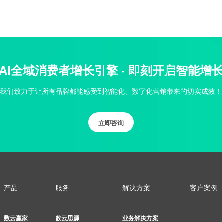
AI全域消费者增长引擎 · 即刻开启智能增
我们致力于让所有品牌都能感受到智能化、数字化营销带来的切实成效！
立即咨询
产品
服务
解决方案
客户案例
数云赢家
数云思源
业务解决方案