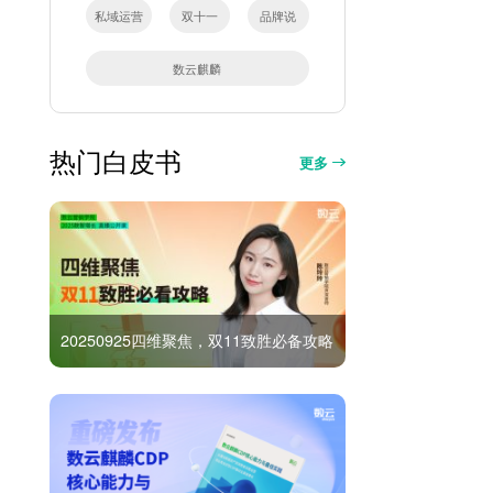
私域运营
双十一
品牌说
数云麒麟
热门白皮书
更多
20250925四维聚焦，双11致胜必备攻略