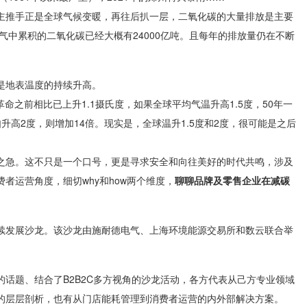
主推手正是全球气候变暖，再往后扒一层，二氧化碳的大量排放是主要
气中累积的二氧化碳已经大概有24000亿吨。且每年的排放量仍在不断
。
是地表温度的持续升高。
业革命之前相比已上升1.1摄氏度，如果全球平均气温升高1.5度，50年一
升高2度，则增加14倍。现实是，全球温升1.5度和2度，很可能是之后
之急。这不只是一个口号，更是寻求安全和向往美好的时代共鸣，涉及
者运营角度，细切why和how两个维度，
聊聊品牌及零售企业在减碳
续发展沙龙。该沙龙由施耐德电气、上海环境能源交易所和数云联合举
话题、结合了B2B2C多方视角的沙龙活动，各方代表从己方专业领域
的层层剖析，也有从门店能耗管理到消费者运营的内外部解决方案。