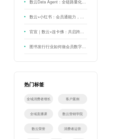
数云Data Agent：全链路量化评测体系，炼就零售数据分析精准力
数云×小红书：会员通能力，重磅发布！
官宣｜数云×连卡佛：共启跨境会员运营新征程，重塑消费联结新体验
图书发行行业如何做会员数字化?河南新华书店给打了个样！
热门标签
全域消费者增长
客户案例
全域直播课
数云营销学院
数云荣誉
消费者运营