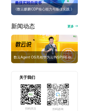
《数云麒麟CDP核心能力与最佳实践 》
新闻动态
更多
数云Agent OS亮相华为云INSPIRE创想者大会：以AI重构消费者运营与零售营销新范式
关于我们
扫码关注
扫码咨询