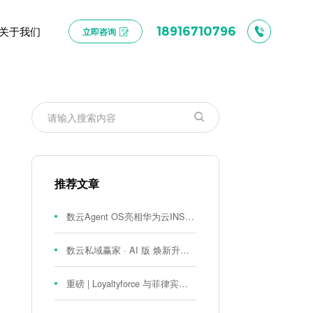
关于我们
18916710796
立即咨询
推荐文章
数云Agent OS亮相华为云INSPIRE创想者大会：以AI重构消费者运营与零售营销新范式
数云私域赢家 · AI 版 焕新升级！
重磅 | Loyaltyforce 与菲律宾零售巨头 SM 集团达成战略合作，携手开启 SMAC 会员数智化运营新征程