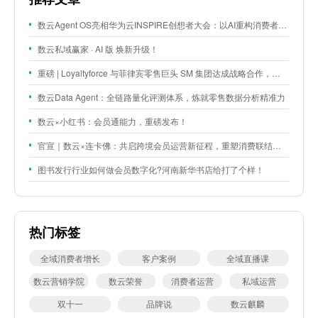
数云Agent OS亮相华为云INSPIRE创想者大会：以AI重构消费者运营与零售营销新范式
数云私域赢家 · AI 版 焕新升级！
重磅 | Loyaltyforce 与菲律宾零售巨头 SM 集团达成战略合作，携手开启 SMAC 会员数智化运营新征程
数云Data Agent：全链路量化评测体系，炼就零售数据分析精准力
数云×小红书：会员通能力，重磅发布！
官宣｜数云×连卡佛：共启跨境会员运营新征程，重塑消费联结新体验
图书发行行业如何做会员数字化?河南新华书店给打了个样！
热门标签
全域消费者增长
客户案例
全域直播课
数云营销学院
数云荣誉
消费者运营
私域运营
双十一
品牌说
数云麒麟