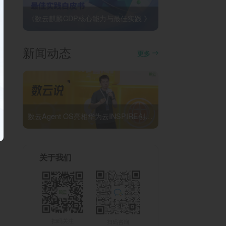
《数云麒麟CDP核心能力与最佳实践 》
新闻动态
更多
数云Agent OS亮相华为云INSPIRE创想者大会：以AI重构消费者运营与零售营销新范式
关于我们
扫码关注
扫码咨询