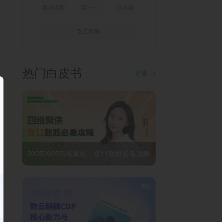
私域运营
双十一
品牌说
数云麒麟
热门白皮书
更多
20250925四维聚焦，双11致胜必备攻略