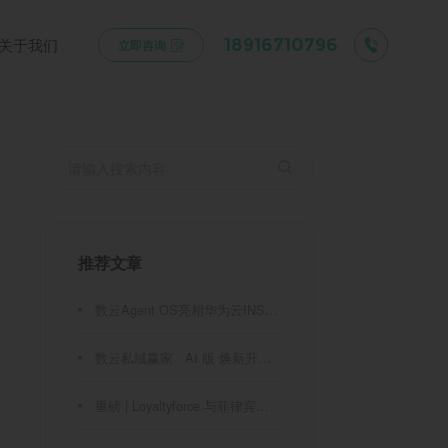
关于我们
18916710796
立即咨询
推荐文章
数云Agent OS亮相华为云INSPIRE创想者大会：以AI重构消费者运营与零售营销新范式
数云私域赢家 · AI 版 焕新升级！
重磅 | Loyaltyforce 与菲律宾零售巨头 SM 集团达成战略合作，携手开启 SMAC 会员数智化运营新征程