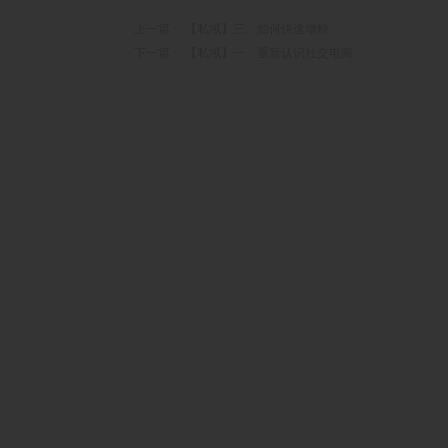
上一篇：
【私域】三、如何快速增粉
下一篇：
【私域】一、重新认识社交电商