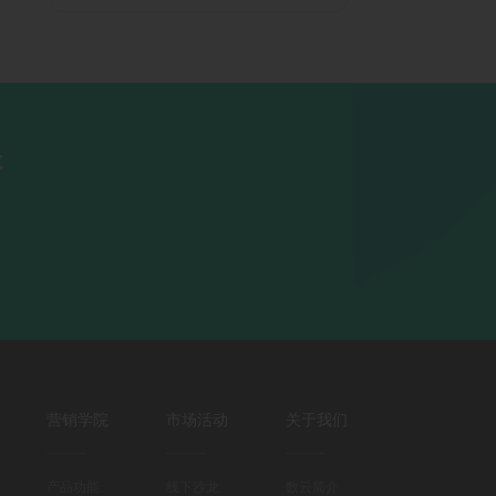
长
营销学院
市场活动
关于我们
产品功能
线下沙龙
数云简介