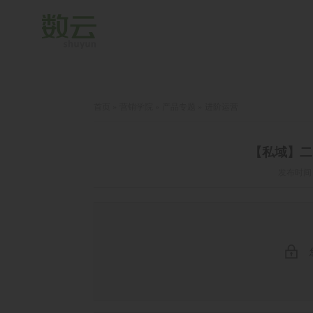
首页
»
营销学院
»
产品专题
»
进阶运营
【私域】二
发布时间：2