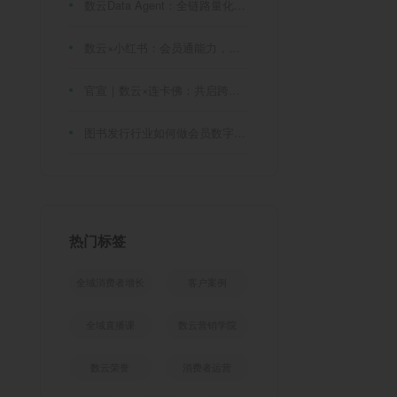
数云Data Agent：全链路量化评测体系，炼就零售数据分析精准力
数云×小红书：会员通能力，重磅发布！
官宣｜数云×连卡佛：共启跨境会员运营新征程，重塑消费联结新体验
图书发行行业如何做会员数字化?河南新华书店给打了个样！
热门标签
全域消费者增长
客户案例
全域直播课
数云营销学院
数云荣誉
消费者运营