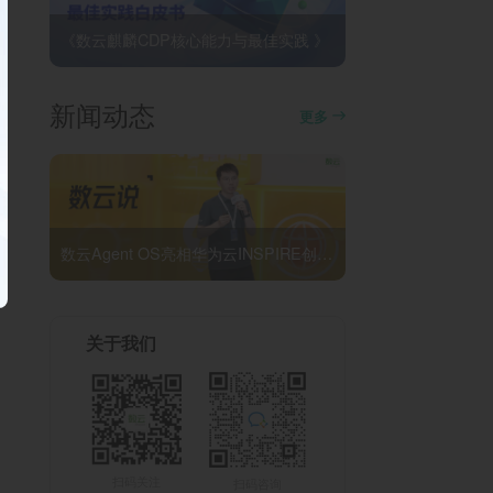
《数云麒麟CDP核心能力与最佳实践 》
新闻动态
更多
数云Agent OS亮相华为云INSPIRE创想者大会：以AI重构消费者运营与零售营销新范式
关于我们
扫码关注
扫码咨询