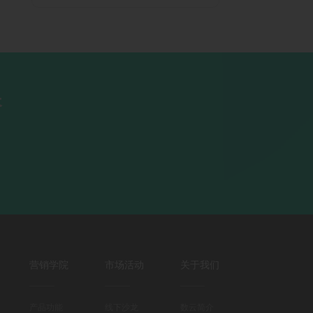
长
营销学院
市场活动
关于我们
产品功能
线下沙龙
数云简介