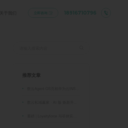
关于我们
18916710796
立即咨询
推荐文章
数云Agent OS亮相华为云INSPIRE创想者大会：以AI重构消费者运营与零售营销新范式
数云私域赢家 · AI 版 焕新升级！
重磅 | Loyaltyforce 与菲律宾零售巨头 SM 集团达成战略合作，携手开启 SMAC 会员数智化运营新征程