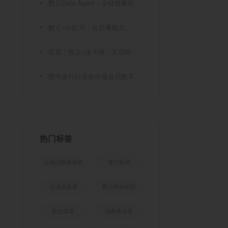
数云Data Agent：全链路量化评测体系，炼就零售数据分析精准力
数云×小红书：会员通能力，重磅发布！
官宣｜数云×连卡佛：共启跨境会员运营新征程，重塑消费联结新体验
图书发行行业如何做会员数字化?河南新华书店给打了个样！
热门标签
全域消费者增长
客户案例
全域直播课
数云营销学院
数云荣誉
消费者运营