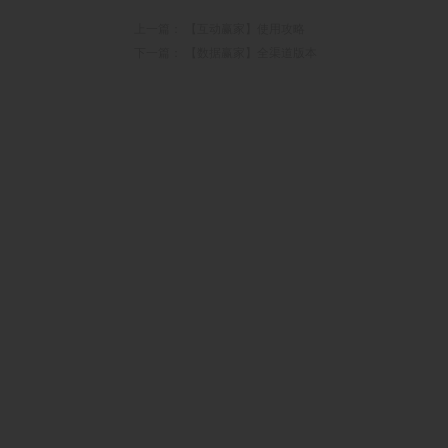
上一篇：
【互动赢家】使用攻略
下一篇：
【数据赢家】全渠道版本