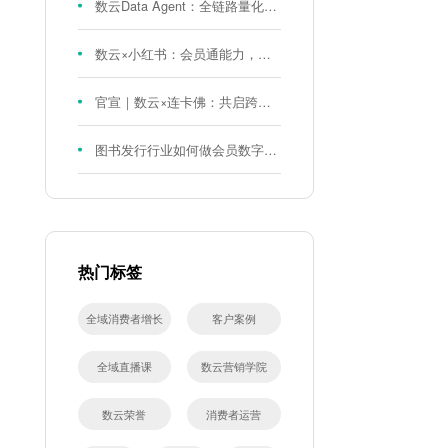
数云Data Agent：全链路量化评测体系，炼就零售数据分析精准力
数云×小红书：会员通能力，重磅发布！
官宣｜数云×连卡佛：共启跨境会员运营新征程，重塑消费联结新体验
图书发行行业如何做会员数字化?河南新华书店给打了个样！
热门标签
全域消费者增长
客户案例
全域直播课
数云营销学院
数云荣誉
消费者运营