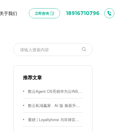
关于我们
18916710796
立即咨询
推荐文章
数云Agent OS亮相华为云INSPIRE创想者大会：以AI重构消费者运营与零售营销新范式
数云私域赢家 · AI 版 焕新升级！
重磅 | Loyaltyforce 与菲律宾零售巨头 SM 集团达成战略合作，携手开启 SMAC 会员数智化运营新征程