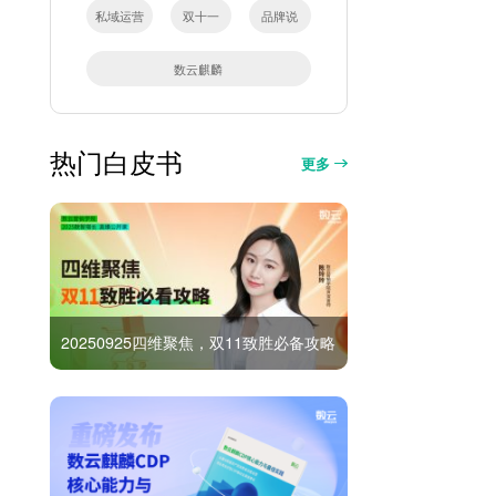
私域运营
双十一
品牌说
数云麒麟
热门白皮书
更多
20250925四维聚焦，双11致胜必备攻略