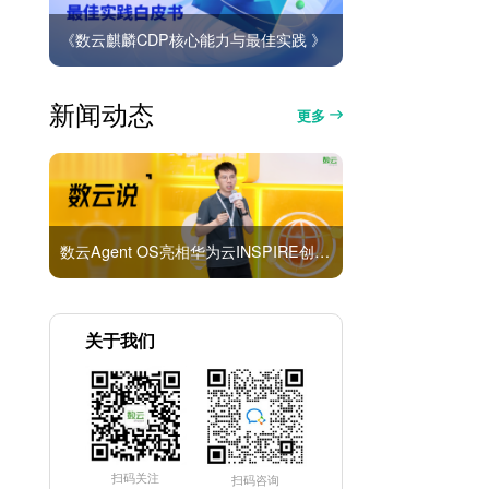
《数云麒麟CDP核心能力与最佳实践 》
新闻动态
更多
数云Agent OS亮相华为云INSPIRE创想者大会：以AI重构消费者运营与零售营销新范式
关于我们
扫码关注
扫码咨询